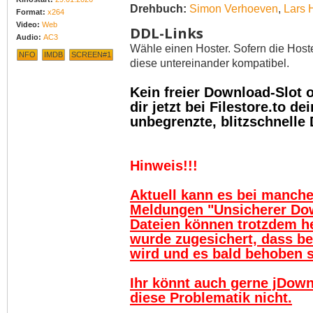
Drehbuch:
Simon Verhoeven
,
Lars 
Format:
x264
Video:
Web
DDL-Links
Audio:
AC3
Wähle einen Hoster. Sofern die Host
NFO
IMDB
SCREEN#1
diese untereinander kompatibel.
Kein freier Download-Slot
dir jetzt bei Filestore.to 
unbegrenzte, blitzschnelle
Hinweis!!!
Aktuell kann es bei manch
Meldungen "Unsicherer Do
Dateien können trotzdem h
wurde zugesichert, dass be
wird und es bald behoben se
Ihr könnt auch gerne jDown
diese Problematik nicht.