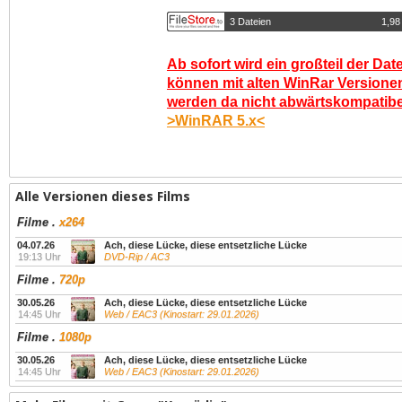
3 Dateien
1,98
Ab sofort wird ein großteil der Dat
können mit alten WinRar Versionen
werden da nicht abwärtskompatibel.
>WinRAR 5.x<
Alle Versionen dieses Films
Filme
.
x264
04.07.26
Ach, diese Lücke, diese entsetzliche Lücke
19:13 Uhr
DVD-Rip / AC3
Filme
.
720p
30.05.26
Ach, diese Lücke, diese entsetzliche Lücke
14:45 Uhr
Web / EAC3 (Kinostart: 29.01.2026)
Filme
.
1080p
30.05.26
Ach, diese Lücke, diese entsetzliche Lücke
14:45 Uhr
Web / EAC3 (Kinostart: 29.01.2026)