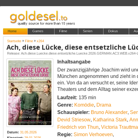
Home
Games
Filme
Serien
Dokus
Au
»
»
Startseite
Filme
x264
Ach, diese Lücke, diese entsetzliche L
Release: Ach.diese.Luecke.diese.entsetzliche.Luecke.2026.GERMAN.AC3.WEB.x264
Inhaltsangabe
Der zwanzigjährige Joachim wird une
München angenommen und zieht in die
ein. Von da an versucht er, seine Ide
Theaters und dem Alltag seiner exzen
Laufzeit:
135 min
Genre:
Komödie
,
Drama
Schauspieler:
Bruno Alexander
,
Sen
Devid Striesow
,
Katharina Stark
,
Ann
Friedrich von Thun
,
Victoria Trauttma
Datum:
31.05.2026
Regie:
Simon Verhoeven
,
Kinostart:
29.01.2026