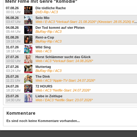
Mehr Filme mit Genre "Komödie"
07.08.26
Die tödliche Rache
00:01 Uhr
DVD-Rip / AC3
06.08.26
Solo Mio
03:47 Uhr
Web / E-AC3 *Verkauf-Start: 21.08.2026* (Kinostart: 28.05.2026) Kevin James...
04.08.26
Der Tod kommt auf vier Pfoten
05:44 Uhr
BluRay-Rip / AC3
01.08.26
Rent-a-Cop
19:18 Uhr
BluRay-Rip / AC3
31.07.26
Wild Sing
18:18 Uhr
Web / AC3
27.07.26
Horst Schlämmer sucht das Glück
10:02 Uhr
Web / AC3 *Verkauf-Start: 14.08.2026*
27.07.26
Muttertag
03:24 Uhr
BluRay-Rip / AC3
25.07.26
The Dink
11:21 Uhr
Web / AC3 *Apple-TV-Start: 24.07.2026*
24.07.26
72 HOURS
18:20 Uhr
Web / AC3 *Netflix-Start: 24.07.2026*
23.07.26
Liebe in Zeitlupe
14:30 Uhr
Web / EAC3 *Netflix-Start: 23.07.2026*
Kommentare
Es sind noch keine Kommentare vorhanden...