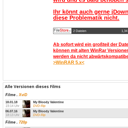
Ihr könnt auch gerne jDown
diese Problematik nicht.
2 Dateien
1,34
Ab sofort wird ein großteil der Dat
können mit alten WinRar Versionen
werden da nicht abwärtskompatibel.
>WinRAR 5.x<
Alle Versionen dieses Films
Filme
.
XviD
18.01.18
My Bloody Valentine
23:14 Uhr
DVD-Rip
06.07.16
My Bloody Valentine
18:13 Uhr
DVD-Rip
Filme
.
720p