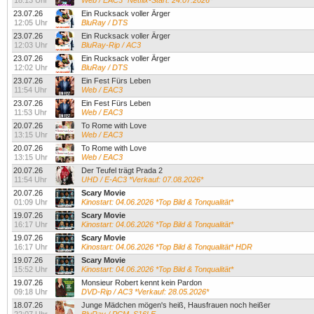
18:13 Uhr
Web / EAC3 *Netflix-Start: 24.07.2026*
23.07.26
Ein Rucksack voller Ärger
12:05 Uhr
BluRay / DTS
23.07.26
Ein Rucksack voller Ärger
12:03 Uhr
BluRay-Rip / AC3
23.07.26
Ein Rucksack voller Ärger
12:02 Uhr
BluRay / DTS
23.07.26
Ein Fest Fürs Leben
11:54 Uhr
Web / EAC3
23.07.26
Ein Fest Fürs Leben
11:53 Uhr
Web / EAC3
20.07.26
To Rome with Love
13:15 Uhr
Web / EAC3
20.07.26
To Rome with Love
13:15 Uhr
Web / EAC3
20.07.26
Der Teufel trägt Prada 2
11:54 Uhr
UHD / E-AC3 *Verkauf: 07.08.2026*
20.07.26
Scary Movie
01:09 Uhr
Kinostart: 04.06.2026 *Top Bild & Tonqualität*
19.07.26
Scary Movie
16:17 Uhr
Kinostart: 04.06.2026 *Top Bild & Tonqualität*
19.07.26
Scary Movie
16:17 Uhr
Kinostart: 04.06.2026 *Top Bild & Tonqualität* HDR
19.07.26
Scary Movie
15:52 Uhr
Kinostart: 04.06.2026 *Top Bild & Tonqualität*
19.07.26
Monsieur Robert kennt kein Pardon
09:18 Uhr
DVD-Rip / AC3 *Verkauf: 28.05.2026*
18.07.26
Junge Mädchen mögen's heiß, Hausfrauen noch heißer