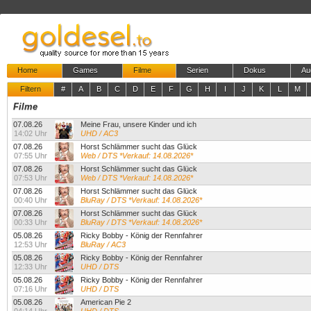
Home
Games
Filme
Serien
Dokus
Au
Filtern
#
A
B
C
D
E
F
G
H
I
J
K
L
M
Filme
07.08.26
Meine Frau, unsere Kinder und ich
14:02 Uhr
UHD / AC3
07.08.26
Horst Schlämmer sucht das Glück
07:55 Uhr
Web / DTS *Verkauf: 14.08.2026*
07.08.26
Horst Schlämmer sucht das Glück
07:53 Uhr
Web / DTS *Verkauf: 14.08.2026*
07.08.26
Horst Schlämmer sucht das Glück
00:40 Uhr
BluRay / DTS *Verkauf: 14.08.2026*
07.08.26
Horst Schlämmer sucht das Glück
00:33 Uhr
BluRay / DTS *Verkauf: 14.08.2026*
05.08.26
Ricky Bobby - König der Rennfahrer
12:53 Uhr
BluRay / AC3
05.08.26
Ricky Bobby - König der Rennfahrer
12:33 Uhr
UHD / DTS
05.08.26
Ricky Bobby - König der Rennfahrer
07:16 Uhr
UHD / DTS
05.08.26
American Pie 2