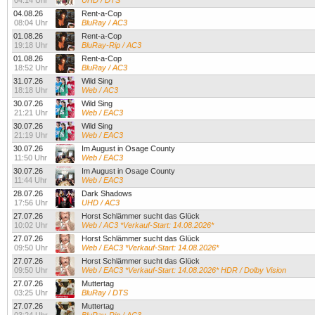
04:14 Uhr
UHD / DTS
04.08.26
Rent-a-Cop
08:04 Uhr
BluRay / AC3
01.08.26
Rent-a-Cop
19:18 Uhr
BluRay-Rip / AC3
01.08.26
Rent-a-Cop
18:52 Uhr
BluRay / AC3
31.07.26
Wild Sing
18:18 Uhr
Web / AC3
30.07.26
Wild Sing
21:21 Uhr
Web / EAC3
30.07.26
Wild Sing
21:19 Uhr
Web / EAC3
30.07.26
Im August in Osage County
11:50 Uhr
Web / EAC3
30.07.26
Im August in Osage County
11:44 Uhr
Web / EAC3
28.07.26
Dark Shadows
17:56 Uhr
UHD / AC3
27.07.26
Horst Schlämmer sucht das Glück
10:02 Uhr
Web / AC3 *Verkauf-Start: 14.08.2026*
27.07.26
Horst Schlämmer sucht das Glück
09:50 Uhr
Web / EAC3 *Verkauf-Start: 14.08.2026*
27.07.26
Horst Schlämmer sucht das Glück
09:50 Uhr
Web / EAC3 *Verkauf-Start: 14.08.2026* HDR / Dolby Vision
27.07.26
Muttertag
03:25 Uhr
BluRay / DTS
27.07.26
Muttertag