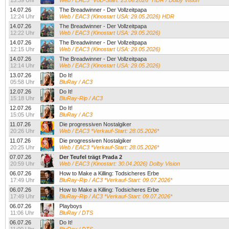
13:39 Uhr
Web / EAC3 *VoD-Start: 25.06.2026* HDR / Dolby Vision
14.07.26
The Breadwinner - Der Vollzeitpapa
12:24 Uhr
Web / EAC3 (Kinostart USA: 29.05.2026) HDR
14.07.26
The Breadwinner - Der Vollzeitpapa
12:22 Uhr
Web / EAC3 (Kinostart USA: 29.05.2026)
14.07.26
The Breadwinner - Der Vollzeitpapa
12:15 Uhr
Web / EAC3 (Kinostart USA: 29.05.2026)
14.07.26
The Breadwinner - Der Vollzeitpapa
12:14 Uhr
Web / EAC3 (Kinostart USA: 29.05.2026)
13.07.26
Do It!
05:58 Uhr
BluRay / AC3
12.07.26
Do It!
15:18 Uhr
BluRay-Rip / AC3
12.07.26
Do It!
15:05 Uhr
BluRay / AC3
11.07.26
Die progressiven Nostalgiker
20:26 Uhr
Web / EAC3 *Verkauf-Start: 28.05.2026*
11.07.26
Die progressiven Nostalgiker
20:25 Uhr
Web / EAC3 *Verkauf-Start: 28.05.2026*
07.07.26
Der Teufel trägt Prada 2
20:59 Uhr
Web / EAC3 (Kinostart: 30.04.2026) Dolby Vision
06.07.26
How to Make a Killing: Todsicheres Erbe
17:49 Uhr
BluRay-Rip / AC3 *Verkauf-Start: 09.07.2026*
06.07.26
How to Make a Killing: Todsicheres Erbe
17:49 Uhr
BluRay-Rip / AC3 *Verkauf-Start: 09.07.2026*
06.07.26
Playboys
11:06 Uhr
BluRay / DTS
06.07.26
Do It!