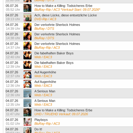
11:00 Uhr
BluRay / DTS
05.07.26
How to Make a Killing: Todsicheres Erbe
05:52 Uhr
BluRay-Rip / AC3 *Verkauf-Start: 09.07.2026*
04.07.26
Ach, diese Lücke, diese entsetzliche Lücke
19:13 Uhr
DVD-Rip / AC3
04.07.26
Der verkehrte Sherlock Holmes
14:39 Uhr
BluRay / DTS
04.07.26
Der verkehrte Sherlock Holmes
14:38 Uhr
BluRay / DTS
04.07.26
Der verkehrte Sherlock Holmes
14:37 Uhr
BluRay-Rip / AC3
04.07.26
Die fabelhaften Baker Boys
12:40 Uhr
Web / EAC3
04.07.26
Die fabelhaften Baker Boys
12:39 Uhr
Web / EAC3
04.07.26
Auf Augenhöhe
12:37 Uhr
Web / EAC3
04.07.26
Auf Augenhöhe
12:36 Uhr
Web / EAC3
04.07.26
A Serious Man
12:36 Uhr
Web / EAC3
04.07.26
A Serious Man
12:35 Uhr
Web / EAC3
04.07.26
How to Make a Killing: Todsicheres Erbe
11:47 Uhr
UHD / TRUEHD Verkauf: 09.07.2026
04.07.26
Playboys
01:02 Uhr
BluRay-Rip / AC3
04.07.26
Do It!