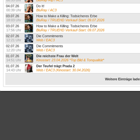
00:53 Uhr
BluRay-Rip / AC3
04.07.26
Do It!
00:39 Uhr
BluRay / AC3
03.07.26
How to Make a Killing: Todsicheres Erbe
18:03 Uhr
BluRay / TRUEHD Verkauf-Start: 09.07.2026
03.07.26
How to Make a Killing: Todsicheres Erbe
17:56 Uhr
BluRay / TRUEHD Verkauf-Start: 09.07.2026
02.07.26
Die Commitments
12:21 Uhr
Web / EAC3
02.07.26
Die Commitments
12:20 Uhr
Web / EAC3
01.07.26
Die reichste Frau der Welt
14:51 Uhr
Kinostart: 23.04.2026 *Top Bild & Tonqualität*
01.07.26
Der Teufel trägt Prada 2
14:43 Uhr
Web / EAC3 (Kinostart: 30.04.2026)
Weitere Einträge lad