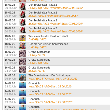
22:07 Uhr
BluRay / PCM_S16LE
18.07.26
Der Teufel trägt Prada 2
20:35 Uhr
BluRay-Rip / AC3 *Verkauf-Start: 07.08.2026*
18.07.26
Der Teufel trägt Prada 2
20:34 Uhr
BluRay / EAC3 *Verkaufstart 07.08.2025*
18.07.26
Der Teufel trägt Prada 2
20:33 Uhr
BluRay-Rip / AC3 *Verkauf-Start: 07.08.2026*
18.07.26
Der Teufel trägt Prada 2
20:33 Uhr
BluRay-Rip / AC3 *Verkauf-Start: 07.08.2026*
18.07.26
Wer einmal in das Posthorn stößt
14:09 Uhr
DVD-Rip / AC3
18.07.26
Her mit den kleinen Schweinchen
13:58 Uhr
DVD-Rip / AC3
16.07.26
Große Starparade
04:32 Uhr
BluRay / DTS
16.07.26
Große Starparade
04:29 Uhr
BluRay-Rip / AC3
16.07.26
Große Starparade
04:24 Uhr
BluRay / DTS
14.07.26
The Breadwinner - Der Vollzeitpapa
16:54 Uhr
Web / EAC3 (Kinostart USA: 29.05.2026)
14.07.26
Goodrich
13:41 Uhr
Web / EAC3 *VoD-Start: 25.06.2026*
14.07.26
Goodrich
13:40 Uhr
Web / EAC3 *VoD-Start: 25.06.2026*
14.07.26
Goodrich
13:39 Uhr
Web / EAC3 *VoD-Start: 25.06.2026*
14.07.26
Goodrich