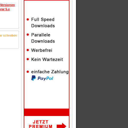
 Versionen
rar 5.x
r schreiben