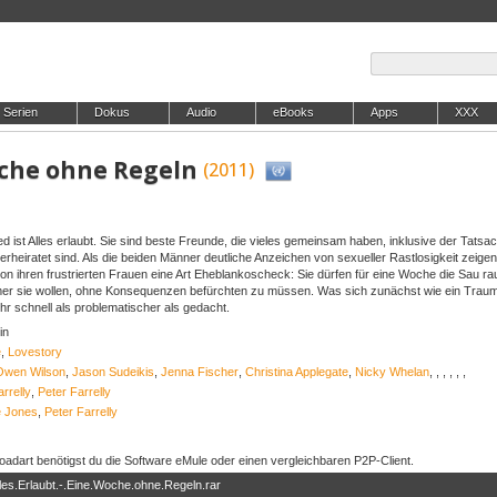
Serien
Dokus
Audio
eBooks
Apps
XXX
Woche ohne Regeln
(2011)
d ist Alles erlaubt. Sie sind beste Freunde, die vieles gemeinsam haben, inklusive der Tatsa
verheiratet sind. Als die beiden Männer deutliche Anzeichen von sexueller Rastlosigkeit zeigen
n ihren frustrierten Frauen eine Art Eheblankoscheck: Sie dürfen für eine Woche die Sau r
er sie wollen, ohne Konsequenzen befürchten zu müssen. Was sich zunächst wie ein Traum
hr schnell als problematischer als gedacht.
in
e
,
Lovestory
Owen Wilson
,
Jason Sudeikis
,
Jenna Fischer
,
Christina Applegate
,
Nicky Whelan
,
,
,
,
,
,
rrelly
,
Peter Farrelly
e Jones
,
Peter Farrelly
adart benötigst du die Software eMule oder einen vergleichbaren P2P-Client.
les.Erlaubt.-.Eine.Woche.ohne.Regeln.rar