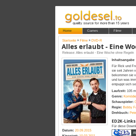
Home
Games
Filme
»
»
Startseite
Filme
DVD-R
Alles erlaubt - Eine 
Release: Alles erlaubt - Eine Woche ohne Regeln
Inhaltsangabe
Für Rick und Fre
sie seit Jahren 
bekommen sie vo
und tun was imm
entpuppt sich se
Laufzeit:
105 m
Genre:
Komödi
Schauspieler:
Regie:
Bobby Fa
Drehbuch:
Pet
ED2K-Links
Für diese Downlo
Datum:
20.09.2015
Al
Kinostart:
10.03.2011