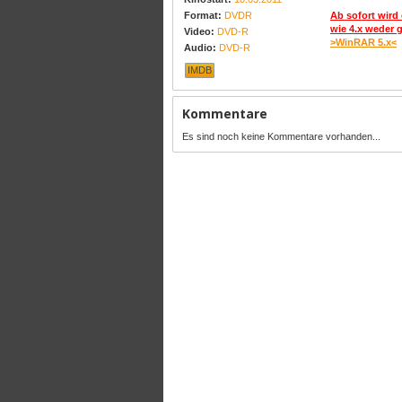
Format:
DVDR
Ab sofort wird 
wie 4.x weder 
Video:
DVD-R
>WinRAR 5.x<
Audio:
DVD-R
IMDB
Kommentare
Es sind noch keine Kommentare vorhanden...