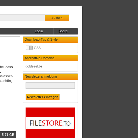
Suchen
Login
Board
Download-Typ & Style
CSS
Alternative Domains
goldesel.bz
che, dass
,
auslassen
Newsletteranmeldung
 anhört,
5,71 GB