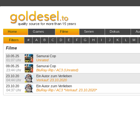
Home
Games
Filme
Serien
Dokus
Au
Filtern
#
A
B
C
D
E
F
G
H
I
J
K
L
M
Filme
10.05.25
Samurai Cop
01:07 Uhr
Unrated
09.05.25
Samurai Cop
23:44 Uhr
BluRay-Rip / AC3 (Unrated)
23.10.20
Ein Autor zum Verlieben
04:44 Uhr
Verkauf: 23.10.2020
23.10.20
Ein Autor zum Verlieben
04:37 Uhr
BluRay-Rip / AC3 *Verkauf: 23.10.2020*