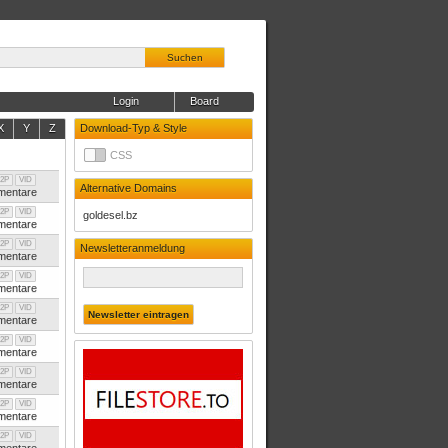
Suchen
Login
Board
X
Y
Z
Download-Typ & Style
CSS
2P
VID
Alternative Domains
entare
2P
VID
goldesel.bz
entare
2P
VID
Newsletteranmeldung
entare
2P
VID
entare
2P
VID
entare
2P
VID
entare
2P
VID
entare
2P
VID
entare
2P
VID