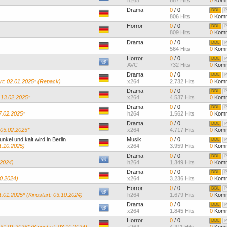
h265
687 Hits
0
Komm
Drama
0
/ 0
DDL
P
806 Hits
0
Komm
Horror
0
/ 0
DDL
P
809 Hits
0
Komm
Drama
0
/ 0
DDL
P
564 Hits
0
Komm
Horror
0
/ 0
DDL
P
AVC
732 Hits
0
Komm
Drama
0
/ 0
DDL
P
rt: 02.01.2025* (Repack)
x264
2.732 Hits
0
Komm
Drama
0
/ 0
DDL
P
 13.02.2025*
x264
4.537 Hits
0
Komm
Drama
0
/ 0
DDL
P
7.02.2025*
h264
1.562 Hits
0
Komm
Drama
0
/ 0
DDL
P
 05.02.2025*
x264
4.717 Hits
0
Komm
kel und kalt wird in Berlin
Musik
0
/ 0
DDL
P
1.10.2025)
x264
3.959 Hits
0
Komm
Drama
0
/ 0
DDL
P
.2024)
h264
1.349 Hits
0
Komm
Drama
0
/ 0
DDL
P
10.2024)
x264
3.236 Hits
0
Komm
Horror
0
/ 0
DDL
P
.01.2025* (Kinostart: 03.10.2024)
h264
1.679 Hits
0
Komm
Drama
0
/ 0
DDL
P
x264
1.845 Hits
0
Komm
Horror
0
/ 0
DDL
P