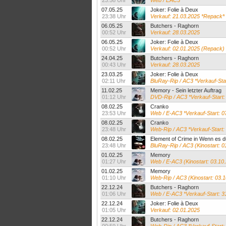
23:58 Uhr
Web / EAC3
07.05.25
Joker: Folie à Deux
23:38 Uhr
Verkauf: 21.03.2025 *Repack*
06.05.25
Butchers - Raghorn
00:52 Uhr
Verkauf: 28.03.2025
06.05.25
Joker: Folie à Deux
00:52 Uhr
Verkauf: 02.01.2025 (Repack)
24.04.25
Butchers - Raghorn
00:43 Uhr
Verkauf: 28.03.2025
23.03.25
Joker: Folie à Deux
02:11 Uhr
BluRay-Rip / AC3 *Verkauf-Sta
11.02.25
Memory - Sein letzter Auftrag
01:12 Uhr
DVD-Rip / AC3 *Verkauf-Start:
08.02.25
Cranko
23:53 Uhr
Web / E-AC3 *Verkauf-Start: 0
08.02.25
Cranko
23:48 Uhr
Web-Rip / AC3 *Verkauf-Start:
08.02.25
Element of Crime in Wenn es dun
23:48 Uhr
BluRay-Rip / AC3 (Kinostart: 0
01.02.25
Memory
01:27 Uhr
Web / E-AC3 (Kinostart: 03.10
01.02.25
Memory
01:10 Uhr
Web-Rip / AC3 (Kinostart: 03.
22.12.24
Butchers - Raghorn
01:06 Uhr
Web / E-AC3 *Verkauf-Start: 31
22.12.24
Joker: Folie à Deux
01:05 Uhr
Verkauf: 02.01.2025
22.12.24
Butchers - Raghorn