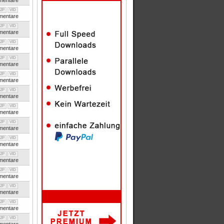
entare
2P
VID
entare
2P
VID
entare
2P
VID
entare
2P
VID
entare
2P
VID
entare
2P
VID
entare
2P
VID
entare
2P
VID
entare
2P
VID
entare
2P
VID
entare
2P
VID
entare
2P
VID
entare
2P
VID
entare
2P
VID