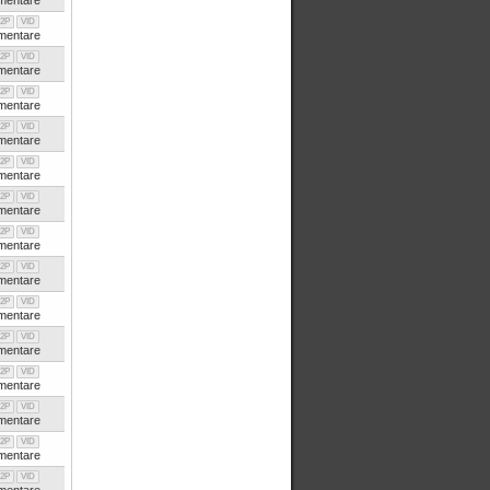
entare
2P
VID
entare
2P
VID
entare
2P
VID
entare
2P
VID
entare
2P
VID
entare
2P
VID
entare
2P
VID
entare
2P
VID
entare
2P
VID
entare
2P
VID
entare
2P
VID
entare
2P
VID
entare
2P
VID
entare
2P
VID