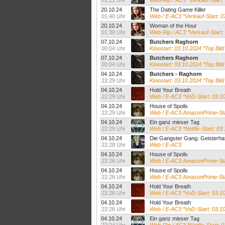
01:21 Uhr
Web-Rip / AC3 *Verkauf-Start:
20.10.24
The Dating Game Killer
01:40 Uhr
Web / E-AC3 *Verkauf-Start: 0
20.10.24
Woman of the Hour
01:39 Uhr
Web-Rip / AC3 *Verkauf-Start:
07.10.24
Butchers Raghorn
00:04 Uhr
Kinostart: 03.10.2024 *Top Bild
07.10.24
Butchers Raghorn
00:04 Uhr
Kinostart: 03.10.2024 *Top Bild
04.10.24
Butchers - Raghorn
22:29 Uhr
Kinostart: 03.10.2024 *Top Bild
04.10.24
Hold Your Breath
22:29 Uhr
Web / E-AC3 *VoD-Start: 03.1
04.10.24
House of Spoils
22:29 Uhr
Web / E-AC3 AmazonPrime-Sta
04.10.24
Ein ganz mieser Tag
22:29 Uhr
Web / E-AC3 *Netflix-Start: 03
04.10.24
Die Gangster Gang: Geisterha
22:28 Uhr
Web / E-AC3
04.10.24
House of Spoils
22:26 Uhr
Web / E-AC3 AmazonPrime-Sta
04.10.24
House of Spoils
22:26 Uhr
Web / E-AC3 AmazonPrime-Sta
04.10.24
Hold Your Breath
22:26 Uhr
Web / E-AC3 *VoD-Start: 03.
04.10.24
Hold Your Breath
22:26 Uhr
Web / E-AC3 *VoD-Start: 03.10
04.10.24
Ein ganz mieser Tag