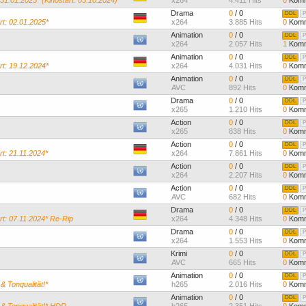
31.01.2025* (Kinostart: 03.10.2024)
x264
4.411 Hits
0
Komm
Drama
0
/ 0
DDL
P
rt: 02.01.2025*
x264
3.885 Hits
0
Komm
Animation
0
/ 0
DDL
P
x264
2.057 Hits
1
Komm
Animation
0
/ 0
DDL
P
rt: 19.12.2024*
x264
4.031 Hits
0
Komm
Animation
0
/ 0
DDL
P
AVC
892 Hits
0
Komm
Drama
0
/ 0
DDL
P
x265
1.210 Hits
0
Komm
Action
0
/ 0
DDL
P
x265
838 Hits
0
Komm
Action
0
/ 0
DDL
P
rt: 21.11.2024*
x264
7.861 Hits
0
Komm
Action
0
/ 0
DDL
P
x264
2.207 Hits
0
Komm
Action
0
/ 0
DDL
P
AVC
682 Hits
0
Komm
Drama
0
/ 0
DDL
P
rt: 07.11.2024* Re-Rip
x264
4.348 Hits
0
Komm
Drama
0
/ 0
DDL
P
x264
1.553 Hits
0
Komm
Krimi
0
/ 0
DDL
P
AVC
665 Hits
0
Komm
Animation
0
/ 0
DDL
P
& Tonqualität!*
h265
2.016 Hits
0
Komm
Animation
0
/ 0
DDL
P