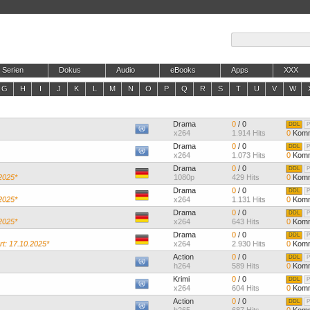
Serien
Dokus
Audio
eBooks
Apps
XXX
G
H
I
J
K
L
M
N
O
P
Q
R
S
T
U
V
W
Drama
0
/ 0
DDL
P
x264
1.914 Hits
0
Komm
Drama
0
/ 0
DDL
P
x264
1.073 Hits
0
Komm
Drama
0
/ 0
DDL
P
2025*
1080p
429 Hits
0
Komm
Drama
0
/ 0
DDL
P
2025*
x264
1.131 Hits
0
Komm
Drama
0
/ 0
DDL
P
2025*
x264
643 Hits
0
Komm
Drama
0
/ 0
DDL
P
rt: 17.10.2025*
x264
2.930 Hits
0
Komm
Action
0
/ 0
DDL
P
h264
589 Hits
0
Komm
Krimi
0
/ 0
DDL
P
x264
604 Hits
0
Komm
Action
0
/ 0
DDL
P