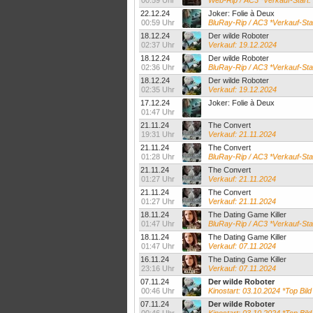
00:59 Uhr
Web-Rip / AC3 *Verkauf-Start: 
22.12.24
Joker: Folie à Deux
00:59 Uhr
BluRay-Rip / AC3 *Verkauf-Sta
18.12.24
Der wilde Roboter
02:37 Uhr
Verkauf: 19.12.2024
18.12.24
Der wilde Roboter
02:36 Uhr
BluRay-Rip / AC3 *Verkauf-Sta
18.12.24
Der wilde Roboter
02:35 Uhr
Verkauf: 19.12.2024
17.12.24
Joker: Folie à Deux
01:47 Uhr
21.11.24
The Convert
19:31 Uhr
Verkauf: 21.11.2024
21.11.24
The Convert
01:28 Uhr
BluRay-Rip / AC3 *Verkauf-Sta
21.11.24
The Convert
01:27 Uhr
Verkauf: 21.11.2024
21.11.24
The Convert
01:27 Uhr
Verkauf: 21.11.2024
18.11.24
The Dating Game Killer
01:47 Uhr
BluRay-Rip / AC3 *Verkauf-Sta
18.11.24
The Dating Game Killer
01:47 Uhr
Verkauf: 07.11.2024
16.11.24
The Dating Game Killer
23:16 Uhr
Verkauf: 07.11.2024
07.11.24
Der wilde Roboter
00:46 Uhr
Kinostart: 03.10.2024 *Top Bild 
07.11.24
Der wilde Roboter