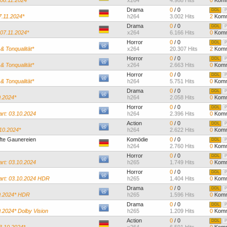
 08.11.2024*
x264
4.988 Hits
0
Komm
Drama
0
/ 0
DDL
P
7.11.2024*
h264
3.002 Hits
2
Komm
Drama
0
/ 0
DDL
P
 07.11.2024*
x264
6.166 Hits
0
Komm
Horror
0
/ 0
DDL
P
 & Tonqualität*
x264
20.307 Hits
2
Komm
Horror
0
/ 0
DDL
P
 & Tonqualität*
x264
2.663 Hits
0
Komm
Horror
0
/ 0
DDL
P
 & Tonqualität*
h264
5.751 Hits
0
Komm
Drama
0
/ 0
DDL
P
0.2024*
h264
2.058 Hits
0
Komm
Horror
0
/ 0
DDL
P
rt: 03.10.2024
h264
2.396 Hits
0
Komm
Action
0
/ 0
DDL
P
.10.2024*
h264
2.622 Hits
0
Komm
fte Gaunereien
Komödie
0
/ 0
DDL
P
h264
2.760 Hits
0
Komm
Horror
0
/ 0
DDL
P
rt: 03.10.2024
h265
1.749 Hits
0
Komm
Horror
0
/ 0
DDL
P
rt: 03.10.2024 HDR
h265
1.404 Hits
0
Komm
Drama
0
/ 0
DDL
P
10.2024* HDR
h265
1.596 Hits
0
Komm
Drama
0
/ 0
DDL
P
.2024* Dolby Vision
h265
1.209 Hits
0
Komm
Action
0
/ 0
DDL
P