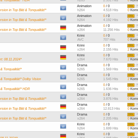
d & Tonqualität!* HDR
h265
2.351 Hits
0
Komm
Animation
0
/ 0
DDL
P
sion in Top Bild & Tonqualität!*
h264
4.518 Hits
0
Komm
Animation
0
/ 0
DDL
P
sion in Top Bild & Tonqualität!*
h264
4.192 Hits
0
Komm
Animation
0
/ 0
DDL
P
sion in Top Bild & Tonqualität!*
x264
11.256 Hits
0
Komm
Krimi
0
/ 0
DDL
P
AVC
707 Hits
0
Komm
Krimi
0
/ 0
DDL
P
x264
2.155 Hits
2
Komm
Krimi
0
/ 0
DDL
P
rt: 08.11.2024*
x264
7.670 Hits
2
Komm
Drama
0
/ 0
DDL
P
& Tonqualität!*
h265
1.569 Hits
0
Komm
Drama
0
/ 0
DDL
P
 & Tonqualität!* Dolby Vision
h265
1.545 Hits
2
Komm
Drama
0
/ 0
DDL
P
d & Tonqualität!* HDR
h265
1.636 Hits
0
Komm
Drama
0
/ 0
DDL
P
sion in Top Bild & Tonqualität!*
x264
3.876 Hits
0
Komm
Drama
0
/ 0
DDL
P
sion in Top Bild & Tonqualität!*
x264
12.813 Hits
0
Komm
Drama
0
/ 0
DDL
P
sion in Top Bild & Tonqualität!*
x264
2.205 Hits
0
Komm
Krimi
0
/ 0
DDL
P
h264
1.699 Hits
0
Komm
Krimi
0
/ 0
DDL
P