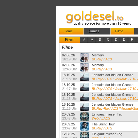
Home
Games
Filme
Filtern
#
A
B
C
D
E
F
Filme
02.06.26
Memory
16:19 Uhr
BluRay / AC3
02.06.26
Memory
12:48 Uhr
BluRay / AC3
18.10.25
Jenseits der blauen Grenze
21:18 Uhr
BluRay / DTS *Verkauf: 17.10.
18.10.25
Jenseits der blauen Grenze
21:17 Uhr
BluRay / DTS *Verkauf: 17.10.
18.10.25
Jenseits der blauen Grenze
21:15 Uhr
BluRay / DTS *Verkauf: 17.10.
18.10.25
Jenseits der blauen Grenze
21:13 Uhr
BluRay-Rip / AC3 *Verkauf-Sta
20.09.25
Ein ganz mieser Tag
23:47 Uhr
Web / EAC3
20.09.25
The Silent Hour
23:47 Uhr
BluRay / DTS
12.08.25
Ein ganz mieser Tag