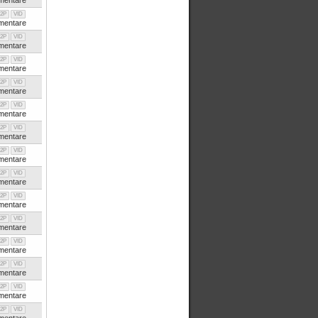
entare
2P
VID
entare
2P
VID
entare
2P
VID
entare
2P
VID
entare
2P
VID
entare
2P
VID
entare
2P
VID
entare
2P
VID
entare
2P
VID
entare
2P
VID
entare
2P
VID
entare
2P
VID
entare
2P
VID
entare
2P
VID