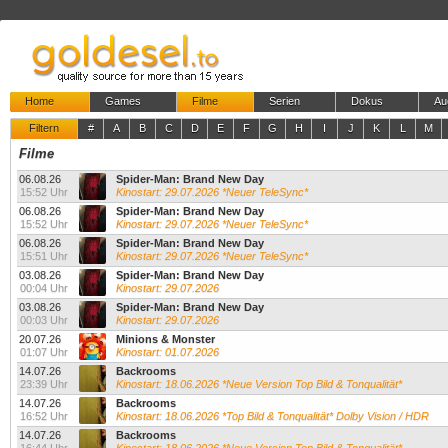
Home
Games
Filme
Serien
Dokus
Au
Filtern
#
A
B
C
D
E
F
G
H
I
J
K
L
M
Filme
06.08.26
Spider-Man: Brand New Day
15:52 Uhr
Kinostart: 29.07.2026 *Neuer TeleSync*
06.08.26
Spider-Man: Brand New Day
15:52 Uhr
Kinostart: 29.07.2026 *Neuer TeleSync*
06.08.26
Spider-Man: Brand New Day
15:51 Uhr
Kinostart: 29.07.2026 *Neuer TeleSync*
03.08.26
Spider-Man: Brand New Day
00:04 Uhr
Kinostart: 29.07.2026
03.08.26
Spider-Man: Brand New Day
00:03 Uhr
Kinostart: 29.07.2026
20.07.26
Minions & Monster
01:07 Uhr
Kinostart: 01.07.2026
14.07.26
Backrooms
23:39 Uhr
Kinostart: 18.06.2026 *Neue Version Top Bild & Tonqualität*
14.07.26
Backrooms
16:52 Uhr
Kinostart: 18.06.2026 *Top Bild & Tonqualität* Dolby Vision / HDR
14.07.26
Backrooms