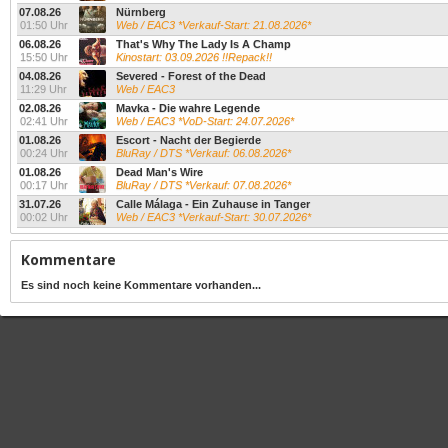
07.08.26
Nürnberg
01:50 Uhr
Web / EAC3 *Verkauf-Start: 21.08.2026*
06.08.26
That's Why The Lady Is A Champ
15:50 Uhr
Kinostart: 03.09.2026 !!Repack!!
04.08.26
Severed - Forest of the Dead
11:29 Uhr
Web / EAC3
02.08.26
Mavka - Die wahre Legende
02:41 Uhr
Web / EAC3 *VoD-Start: 24.07.2026*
01.08.26
Escort - Nacht der Begierde
00:24 Uhr
BluRay / DTS *Verkauf: 06.08.2026*
01.08.26
Dead Man's Wire
00:17 Uhr
BluRay / DTS *Verkauf: 07.08.2026*
31.07.26
Calle Málaga - Ein Zuhause in Tanger
00:02 Uhr
Web / EAC3 *Verkauf-Start: 30.07.2026*
Kommentare
Es sind noch keine Kommentare vorhanden...