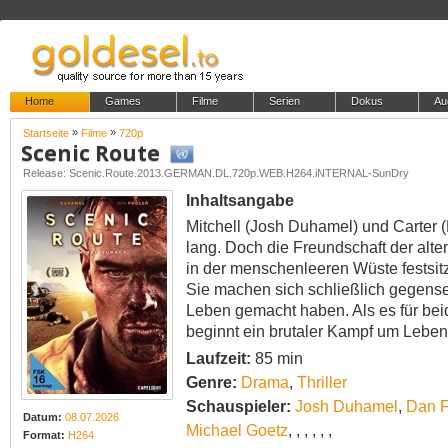
Home
Games
Filme
Serien
Dokus
Au
»
»
Startseite
Filme
720p
Scenic Route
Release: Scenic.Route.2013.GERMAN.DL.720p.WEB.H264.iNTERNAL-SunDry
Inhaltsangabe
Mitchell (Josh Duhamel) und Carter 
lang. Doch die Freundschaft der alten
in der menschenleeren Wüste festsitz
Sie machen sich schließlich gegensei
Leben gemacht haben. Als es für bei
beginnt ein brutaler Kampf um Leben
Laufzeit:
85 min
Genre:
Drama
,
Thriller
Schauspieler:
Josh Duhamel
,
Dan F
Datum:
08.07.2026
Michael Goetz
,
,
,
,
,
,
Format:
H264