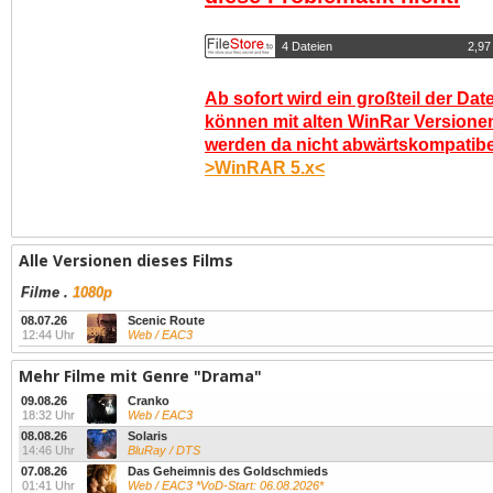
4 Dateien
2,97
Ab sofort wird ein großteil der Dat
können mit alten WinRar Versionen
werden da nicht abwärtskompatibel.
>WinRAR 5.x<
Alle Versionen dieses Films
Filme
.
1080p
08.07.26
Scenic Route
12:44 Uhr
Web / EAC3
Mehr Filme mit Genre "Drama"
09.08.26
Cranko
18:32 Uhr
Web / EAC3
08.08.26
Solaris
14:46 Uhr
BluRay / DTS
07.08.26
Das Geheimnis des Goldschmieds
01:41 Uhr
Web / EAC3 *VoD-Start: 06.08.2026*