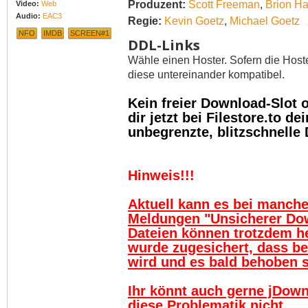
Produzent:
Scott Freeman
,
Brion H
Video:
Web
Audio:
EAC3
Regie:
Kevin Goetz
,
Michael Goetz
NFO
IMDB
SCREEN#1
DDL-Links
Wähle einen Hoster. Sofern die Host
diese untereinander kompatibel.
Kein freier Download-Slot
dir jetzt bei Filestore.to 
unbegrenzte, blitzschnelle
Hinweis!!!
Aktuell kann es bei manch
Meldungen "Unsicherer Do
Dateien können trotzdem h
wurde zugesichert, dass be
wird und es bald behoben se
Ihr könnt auch gerne jDown
diese Problematik nicht.