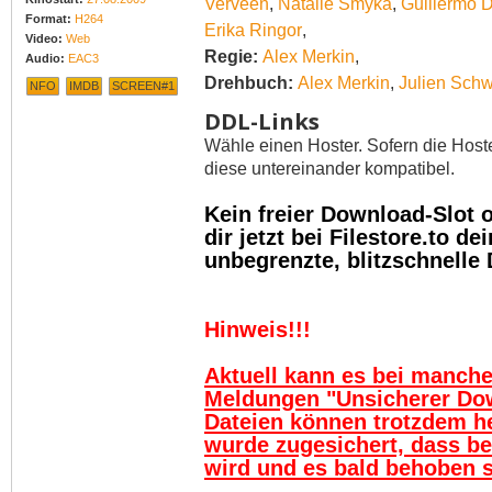
Verveen
,
Natalie Smyka
,
Guillermo 
Format:
H264
Erika Ringor
,
Video:
Web
Regie:
Alex Merkin
,
Audio:
EAC3
Drehbuch:
Alex Merkin
,
Julien Sch
NFO
IMDB
SCREEN#1
DDL-Links
Wähle einen Hoster. Sofern die Host
diese untereinander kompatibel.
Kein freier Download-Slot
dir jetzt bei Filestore.to 
unbegrenzte, blitzschnelle
Hinweis!!!
Aktuell kann es bei manch
Meldungen "Unsicherer Do
Dateien können trotzdem h
wurde zugesichert, dass be
wird und es bald behoben se