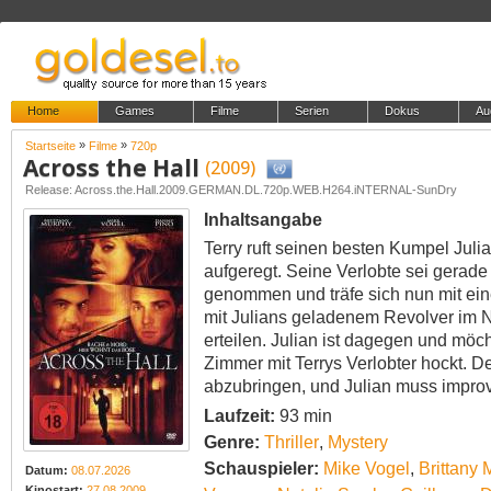
Home
Games
Filme
Serien
Dokus
Au
»
»
Startseite
Filme
720p
Across the Hall
(2009)
Release: Across.the.Hall.2009.GERMAN.DL.720p.WEB.H264.iNTERNAL-SunDry
Inhaltsangabe
Terry ruft seinen besten Kumpel Juli
aufgeregt. Seine Verlobte sei gerade
genommen und träfe sich nun mit einem
mit Julians geladenem Revolver im N
erteilen. Julian ist dagegen und möch
Zimmer mit Terrys Verlobter hockt. De
abzubringen, und Julian muss improv
Laufzeit:
93 min
Genre:
Thriller
,
Mystery
Schauspieler:
Mike Vogel
,
Brittany
Datum:
08.07.2026
Kinostart:
27.08.2009