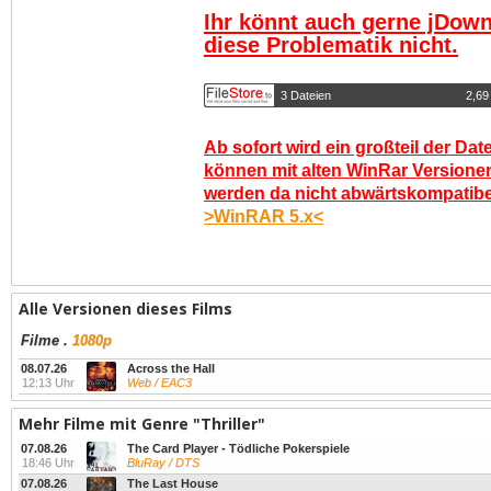
Ihr könnt auch gerne jDown
diese Problematik nicht.
3 Dateien
2,69
Ab sofort wird ein großteil der Dat
können mit alten WinRar Versionen
werden da nicht abwärtskompatibel.
>WinRAR 5.x<
Alle Versionen dieses Films
Filme
.
1080p
08.07.26
Across the Hall
12:13 Uhr
Web / EAC3
Mehr Filme mit Genre "Thriller"
07.08.26
The Card Player - Tödliche Pokerspiele
18:46 Uhr
BluRay / DTS
07.08.26
The Last House