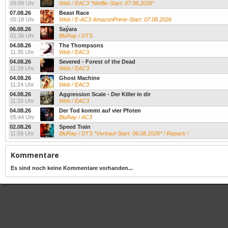
09:09 Uhr
Web / EAC3 *Netflix-Start: 07.08.2026*
07.08.26
Beast Race
05:18 Uhr
Web / E-AC3 AmazonPrime-Start: 07.08.2026
06.08.26
Saýara
01:36 Uhr
BluRay / DTS
04.08.26
The Thompsons
11:35 Uhr
Web / EAC3
04.08.26
Severed - Forest of the Dead
11:29 Uhr
Web / EAC3
04.08.26
Ghost Machine
11:24 Uhr
Web / EAC3
04.08.26
Aggression Scale - Der Killer in dir
11:20 Uhr
Web / EAC3
04.08.26
Der Tod kommt auf vier Pfoten
05:44 Uhr
BluRay / AC3
02.08.26
Speed Train
11:58 Uhr
BluRay / DTS *Verkauf-Start: 06.08.2026* ! Repack !
Kommentare
Es sind noch keine Kommentare vorhanden...