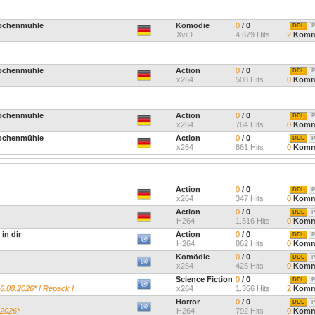
nochenmühle
Komödie
0
/ 0
DDL
P
XviD
4.679 Hits
2
Komm
nochenmühle
Action
0
/ 0
DDL
P
x264
508 Hits
0
Komm
nochenmühle
Action
0
/ 0
DDL
P
x264
764 Hits
0
Komm
nochenmühle
Action
0
/ 0
DDL
P
x264
861 Hits
0
Komm
Action
0
/ 0
DDL
P
x264
347 Hits
0
Komm
Action
0
/ 0
DDL
P
H264
1.516 Hits
0
Komm
in dir
Action
0
/ 0
DDL
P
H264
862 Hits
0
Komm
Komödie
0
/ 0
DDL
P
x264
425 Hits
0
Komm
Science Fiction
0
/ 0
DDL
P
6.08.2026* ! Repack !
x264
1.356 Hits
2
Komm
Horror
0
/ 0
DDL
P
.2026*
H264
792 Hits
0
Komm