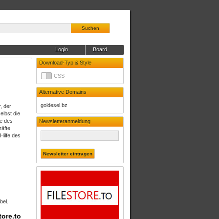
Suchen
Login
Board
Download-Typ & Style
CSS
Alternative Domains
goldesel.bz
, der
elbst die
ge des
Newsletteranmeldung
räfte
Hilfe des
bel.
tore.to