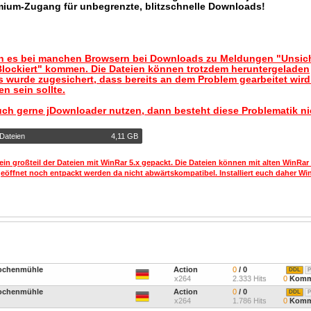
mium-Zugang für unbegrenzte, blitzschnelle Downloads!
nn es bei manchen Browsern bei Downloads zu Meldungen "Unsic
lockiert" kommen. Die Dateien können trotzdem heruntergeladen
 wurde zugesichert, dass bereits an dem Problem gearbeitet wir
n sein sollte.
uch gerne jDownloader nutzen, dann besteht diese Problematik ni
 Dateien
4,11 GB
ein großteil der Dateien mit WinRar 5.x gepackt. Die Dateien können mit alten WinRar
geöffnet noch entpackt werden da nicht abwärtskompatibel. Installiert euch daher Win
nochenmühle
Action
0
/ 0
DDL
P
x264
2.333 Hits
0
Komm
nochenmühle
Action
0
/ 0
DDL
P
x264
1.786 Hits
0
Komm