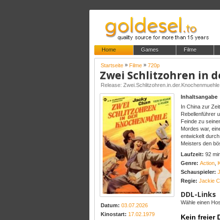
Home
Games
Filme
»
»
Startseite
Filme
720p
Zwei Schlitzohren in
Inhaltsangabe
In China zur Zei
Rebellenführer u
Feinde zu seinem
Mordes war, ein
entwickelt durch
Meisters den bö
Laufzeit:
92 mi
Genre:
Action
,
Schauspieler:
Regie:
Jackie 
DDL-Links
Wähle einen Host
Datum:
03.07.2026
Kinostart:
17.02.1979
Kein freier