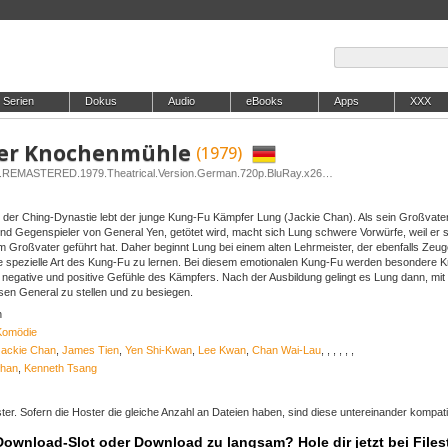
Serien
Dokus
Audio
eBooks
Apps
XXX
 der Knochenmühle
(1979)
Release: Zwei.Schlitzohren.in.der.Knochenmuehle.REMASTERED.1979.Theatrical.Version.German.720p.BluRay.x264-TM
t der Ching-Dynastie lebt der junge Kung-Fu Kämpfer Lung (Jackie Chan). Als sein Großvater
nd Gegenspieler von General Yen, getötet wird, macht sich Lung schwere Vorwürfe, weil er s
 Großvater geführt hat. Daher beginnt Lung bei einem alten Lehrmeister, der ebenfalls Zeu
e spezielle Art des Kung-Fu zu lernen. Bei diesem emotionalen Kung-Fu werden besondere K
 negative und positive Gefühle des Kämpfers. Nach der Ausbildung gelingt es Lung dann, mit 
sen General zu stellen und zu besiegen.
n
Komödie
Jackie Chan
,
James Tien
,
Yen Shi-Kwan
,
Lee Kwan
,
Chan Wai-Lau
,
,
,
,
,
,
Chan
,
Kenneth Tsang
er. Sofern die Hoster die gleiche Anzahl an Dateien haben, sind diese untereinander kompati
 Download-Slot oder Download zu langsam? Hole dir jetzt bei Files