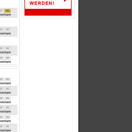
2P
VID
entare
2P
VID
entare
2P
VID
entare
2P
VID
entare
2P
VID
entare
2P
VID
entare
2P
VID
entare
2P
VID
entare
2P
VID
entare
2P
VID
entare