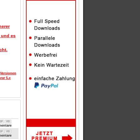
herer
d und es
cht.
 Versionen
rar 5.x
2P
VID
entare
2P
VID
entare