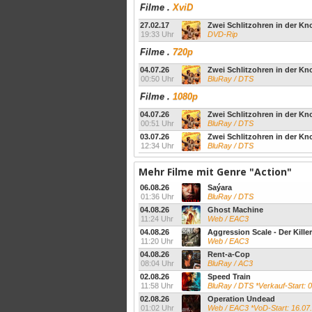
Filme
.
XviD
27.02.17
Zwei Schlitzohren in der K
19:33 Uhr
DVD-Rip
Filme
.
720p
04.07.26
Zwei Schlitzohren in der K
00:50 Uhr
BluRay / DTS
Filme
.
1080p
04.07.26
Zwei Schlitzohren in der K
00:51 Uhr
BluRay / DTS
03.07.26
Zwei Schlitzohren in der K
12:34 Uhr
BluRay / DTS
Mehr Filme mit Genre "Action"
06.08.26
Saýara
01:36 Uhr
BluRay / DTS
04.08.26
Ghost Machine
11:24 Uhr
Web / EAC3
04.08.26
Aggression Scale - Der Killer 
11:20 Uhr
Web / EAC3
04.08.26
Rent-a-Cop
08:04 Uhr
BluRay / AC3
02.08.26
Speed Train
11:58 Uhr
BluRay / DTS *Verkauf-Start: 0
02.08.26
Operation Undead
01:02 Uhr
Web / EAC3 *VoD-Start: 16.07