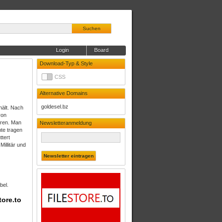
Suchen
Login
Board
Download-Typ & Style
CSS
Alternative Domains
goldesel.bz
hält. Nach
von
hren. Man
Newsletteranmeldung
hte tragen
ttert
illitär und
bel.
tore.to