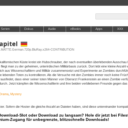
Serien
Dokus
Audio
eBooks
Apps
XXX
apitel
OPEN.MATTE.German.720p.BluRay.x264-CONTRiBUTiON
kalifornischen Küste kreist ein Hubschrauber, der nach eventuellen überlebenden Ausschau 
 fliegt man zu der geheimen, unterirdischen Millitärbasis zurück. Dort lebt eine kleine Anzahl 
ich aus Wissenschaftlern und Millitär zusammensetzt und Experimente an Zombies durchfü
ie lebenden Toten zu kontrollieren. Als die Versuche mit den Zombies immer noch keine Früc
ausfindet, dass einer seiner toten Männer von Oberarzt Frankenstein an einen Zombie verfü
durch. Jetzt kämpfen die Wissenschaftlerin und ihre beiden verbliebenen Freunde gegen das M
Drama
,
Mystery
er. Sofern die Hoster die gleiche Anzahl an Dateien haben, sind diese untereinander kompati
 Download-Slot oder Download zu langsam? Hole dir jetzt bei Files
mium-Zugang für unbegrenzte, blitzschnelle Downloads!