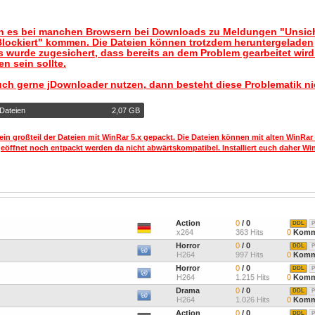
nn es bei manchen Browsern bei Downloads zu Meldungen "Unsic
lockiert" kommen. Die Dateien können trotzdem heruntergeladen
 wurde zugesichert, dass bereits an dem Problem gearbeitet wir
n sein sollte.
uch gerne jDownloader nutzen, dann besteht diese Problematik ni
 Dateien
2,07 GB
ein großteil der Dateien mit WinRar 5.x gepackt. Die Dateien können mit alten WinRar
geöffnet noch entpackt werden da nicht abwärtskompatibel. Installiert euch daher Win
Action
0
/ 0
DDL
P
x264
363 Hits
0
Komm
Horror
0
/ 0
DDL
P
H264
997 Hits
0
Komm
Horror
0
/ 0
DDL
P
H264
1.215 Hits
0
Komm
Drama
0
/ 0
DDL
P
H264
1.026 Hits
0
Komm
Action
0
/ 0
DDL
P