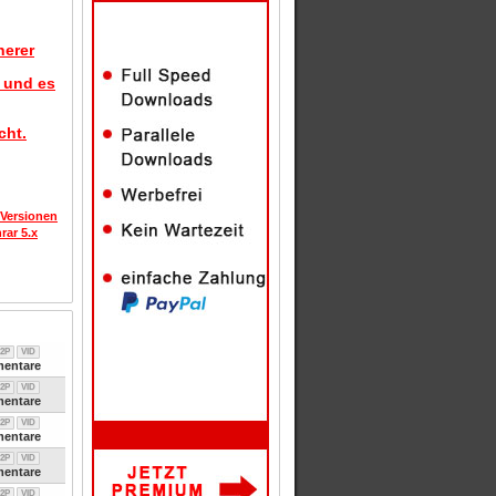
herer
d und es
cht.
 Versionen
rar 5.x
2P
VID
entare
2P
VID
entare
2P
VID
entare
2P
VID
entare
2P
VID