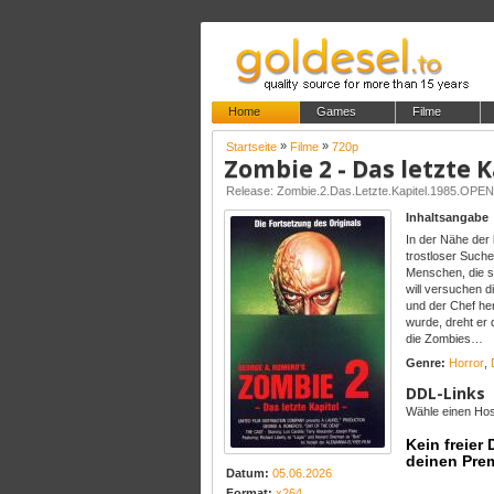
Home
Games
Filme
»
»
Startseite
Filme
720p
Zombie 2 - Das letzte K
Release: Zombie.2.Das.Letzte.Kapitel.1985.
Inhaltsangabe
In der Nähe der 
trostloser Suche
Menschen, die s
will versuchen d
und der Chef her
wurde, dreht er 
die Zombies…
Genre:
Horror
,
DDL-Links
Wähle einen Host
Kein freier
deinen Pre
Datum:
05.06.2026
Format:
x264