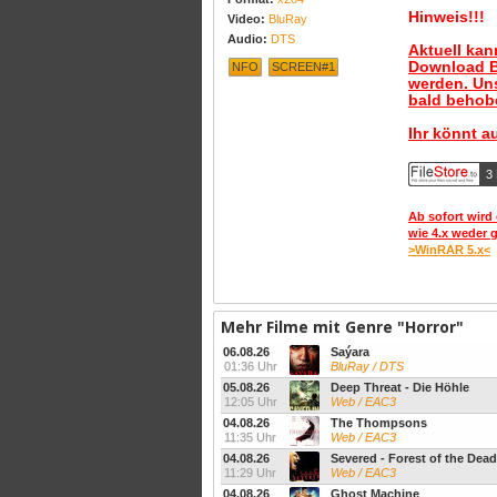
Hinweis!!!
Video:
BluRay
Audio:
DTS
Aktuell ka
Download B
NFO
SCREEN#1
werden. Uns
bald behobe
Ihr könnt a
3
Ab sofort wird 
wie 4.x weder 
>WinRAR 5.x<
Mehr Filme mit Genre "Horror"
06.08.26
Saýara
01:36 Uhr
BluRay / DTS
05.08.26
Deep Threat - Die Höhle
12:05 Uhr
Web / EAC3
04.08.26
The Thompsons
11:35 Uhr
Web / EAC3
04.08.26
Severed - Forest of the Dead
11:29 Uhr
Web / EAC3
04.08.26
Ghost Machine