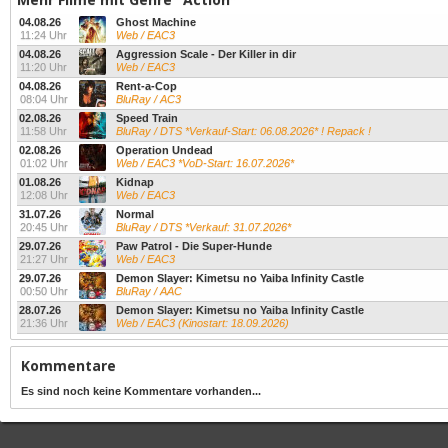
04.08.26
Ghost Machine
11:24 Uhr
Web / EAC3
04.08.26
Aggression Scale - Der Killer in dir
11:20 Uhr
Web / EAC3
04.08.26
Rent-a-Cop
08:04 Uhr
BluRay / AC3
02.08.26
Speed Train
11:58 Uhr
BluRay / DTS *Verkauf-Start: 06.08.2026* ! Repack !
02.08.26
Operation Undead
01:02 Uhr
Web / EAC3 *VoD-Start: 16.07.2026*
01.08.26
Kidnap
12:08 Uhr
Web / EAC3
31.07.26
Normal
20:45 Uhr
BluRay / DTS *Verkauf: 31.07.2026*
29.07.26
Paw Patrol - Die Super-Hunde
21:27 Uhr
Web / EAC3
29.07.26
Demon Slayer: Kimetsu no Yaiba Infinity Castle
00:50 Uhr
BluRay / AAC
28.07.26
Demon Slayer: Kimetsu no Yaiba Infinity Castle
21:36 Uhr
Web / EAC3 (Kinostart: 18.09.2026)
Kommentare
Es sind noch keine Kommentare vorhanden...