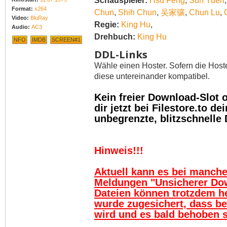
Schauspieler:
Hsu Feng
,
Sun Yueh
Format:
x264
Chun
,
Shih Chun
,
吴家骧
,
Chun Lu
,
Video:
BluRay
Regie:
King Hu
,
Audio:
AC3
Drehbuch:
King Hu
NFO
IMDB
SCREEN#1
DDL-Links
Wähle einen Hoster. Sofern die Host
diese untereinander kompatibel.
Kein freier Download-Slot
dir jetzt bei Filestore.to 
unbegrenzte, blitzschnelle
Hinweis!!!
Aktuell kann es bei manch
Meldungen "Unsicherer Do
Dateien können trotzdem h
wurde zugesichert, dass be
wird und es bald behoben se