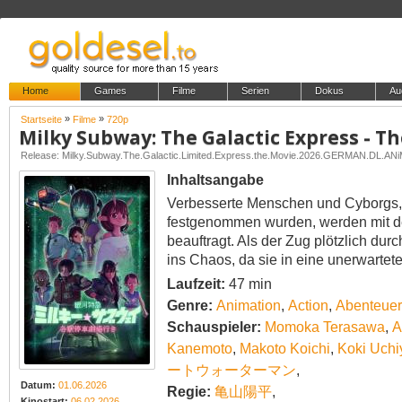
Home
Games
Filme
Serien
Dokus
Au
»
»
Startseite
Filme
720p
Milky Subway: The Galactic Express - T
Inhaltsangabe
Verbesserte Menschen und Cyborgs,
festgenommen wurden, werden mit de
beauftragt. Als der Zug plötzlich dur
ins Chaos, da sie in eine unerwartete
Laufzeit:
47 min
Genre:
Animation
,
Action
,
Abenteuer
Schauspieler:
Momoka Terasawa
,
A
Kanemoto
,
Makoto Koichi
,
Koki Uch
ートウォーターマン
,
Datum:
01.06.2026
Regie:
亀山陽平
,
Kinostart:
06.02.2026