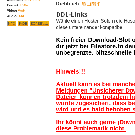
Drehbuch:
亀山陽平
Format:
h264
Video:
Web
DDL-Links
Audio:
AAC
Wähle einen Hoster. Sofern die Host
NFO
IMDB
SCREEN#1
diese untereinander kompatibel.
Kein freier Download-Slot
dir jetzt bei Filestore.to 
unbegrenzte, blitzschnelle
Hinweis!!!
Aktuell kann es bei manch
Meldungen "Unsicherer Do
Dateien können trotzdem h
wurde zugesichert, dass be
wird und es bald behoben se
Ihr könnt auch gerne jDown
diese Problematik nicht.