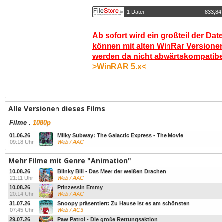
1 Datei
833,84
Ab sofort wird ein großteil der Dat
können mit alten WinRar Versionen
werden da nicht abwärtskompatibel.
>WinRAR 5.x<
Alle Versionen dieses Films
Filme
.
1080p
01.06.26
Milky Subway: The Galactic Express - The Movie
09:18 Uhr
Web / AAC
Mehr Filme mit Genre "Animation"
10.08.26
Blinky Bill - Das Meer der weißen Drachen
21:11 Uhr
Web / AAC
10.08.26
Prinzessin Emmy
20:14 Uhr
Web / AAC
31.07.26
Snoopy präsentiert: Zu Hause ist es am schönsten
07:45 Uhr
Web / AC3
29.07.26
Paw Patrol - Die große Rettungsaktion