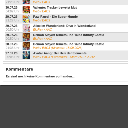
21:28 Uhr
Web / EAC3
30.07.26
Valiente: Tracker beweist Mut
04:02 Uhr
Web / EAC3
29.07.26
Paw Patrol - Die Super-Hunde
21:27 Uhr
Web / EAC3
29.07.26
Alice im Wunderland: Dive in Wonderland
00:50 Uhr
BluRay / AAC
29.07.26
Demon Slayer: Kimetsu no Yaiba Infinity Castle
00:50 Uhr
BluRay / AAC
28.07.26
Demon Slayer: Kimetsu no Yaiba Infinity Castle
21:36 Uhr
Web / EAC3 (Kinostart: 18.09.2026)
27.07.26
Avatar Aang: Der Herr der Elemente
00:08 Uhr
Web / EAC3 *Paramount+-Start: 25.07.2026*
Kommentare
Es sind noch keine Kommentare vorhanden...