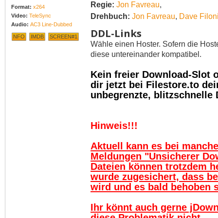
Regie:
Jon Favreau
,
Format:
x264
Drehbuch:
Jon Favreau
,
Dave Filon
Video:
TeleSync
Audio:
AC3 Line-Dubbed
DDL-Links
NFO
IMDB
SCREEN#1
Wähle einen Hoster. Sofern die Host
diese untereinander kompatibel.
Kein freier Download-Slot
dir jetzt bei Filestore.to 
unbegrenzte, blitzschnelle
Hinweis!!!
Aktuell kann es bei manch
Meldungen "Unsicherer Do
Dateien können trotzdem h
wurde zugesichert, dass be
wird und es bald behoben se
Ihr könnt auch gerne jDown
diese Problematik nicht.