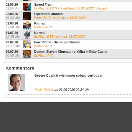
02.08.26
Speed Train
11:58 Uhr
BluRay / DTS *Verkauf-Start: 06.08.2026* ! Repack !
02.08.26
Operation Undead
01:02 Uhr
Web / EAC3 *VoD-Start: 16.07.2026*
01.08.26
Kidnap
12:08 Uhr
Web / EAC3
31.07.26
Normal
20:45 Uhr
BluRay / DTS *Verkauf: 31.07.2026*
29.07.26
Paw Patrol - Die Super-Hunde
21:27 Uhr
Web / EAC3
29.07.26
Demon Slayer: Kimetsu no Yaiba Infinity Castle
00:50 Uhr
BluRay / AAC
Kommentare
Besere Qualität wie immer sobald verfügbar
Paolo_Pinkel
am 01.06.2026 00:24 Uhr