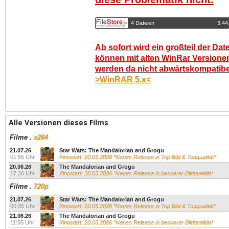
4 Dateien
3,44
Ab sofort wird ein großteil der Dat
können mit alten WinRar Versionen
werden da nicht abwärtskompatibel.
>WinRAR 5.x<
Alle Versionen dieses Films
Filme
.
x264
21.07.26
Star Wars: The Mandalorian and Grogu
01:55 Uhr
Kinostart: 20.05.2026 *Neues Release in Top Bild & Tonqualität*
20.06.26
The Mandalorian and Grogu
17:26 Uhr
Kinostart: 20.05.2026 *Neues Release in besserer Bildqualität*
Filme
.
720p
21.07.26
Star Wars: The Mandalorian and Grogu
00:35 Uhr
Kinostart: 20.05.2026 *Neues Release in Top Bild & Tonqualität*
21.06.26
The Mandalorian and Grogu
11:55 Uhr
Kinostart: 20.05.2026 *Neues Release in besserer Bildqualität*