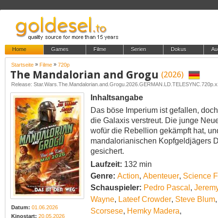
Home
Games
Filme
Serien
Dokus
Au
»
»
Startseite
Filme
720p
The Mandalorian and Grogu
(2026)
Release: Star.Wars.The.Mandalorian.and.Grogu.2026.GERMAN.LD.TELESYNC.720p.
Inhaltsangabe
Das böse Imperium ist gefallen, doch
die Galaxis verstreut. Die junge Neue
wofür die Rebellion gekämpft hat, un
mandalorianischen Kopfgeldjägers D
gesichert.
Laufzeit:
132 min
Genre:
Action
,
Abenteuer
,
Science F
Schauspieler:
Pedro Pascal
,
Jeremy
Wayne
,
Lateef Crowder
,
Steve Blum
Datum:
01.06.2026
Scorsese
,
Hemky Madera
,
Kinostart:
20.05.2026