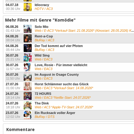
04.07.18
Idiocracy
00:36 Uhr
HDTV / AC3
Mehr Filme mit Genre "Komödie"
06.08.26
Solo Mio
01:43 Uhr
Web / E-AC3 *Verkauf-Start: 21.08.2026* (Kinostart: 28.05.2026) Kevin James...
04.08.26
Rent-a-Cop
08:04 Uhr
BluRay / AC3
04.08.26
Der Tod kommt auf vier Pfoten
05:44 Uhr
BluRay / AC3
30.07.26
Wild Sing
21:21 Uhr
Web / EAC3
30.07.26
Love, Rosie - Für immer vielleicht
11:57 Uhr
Web / EAC3
30.07.26
Im August in Osage County
11:50 Uhr
Web / EAC3
27.07.26
Horst Schlämmer sucht das Glück
01:00 Uhr
Web / EAC3 *Verkauf-Start: 14.08.2026*
24.07.26
72 HOURS
18:14 Uhr
Web / EAC3 *Netflix-Start: 24.07.2026*
24.07.26
The Dink
18:18 Uhr
Web / AC3 *Apple-TV-Start: 24.07.2026*
23.07.26
Ein Rucksack voller Ärger
12:02 Uhr
BluRay / DTS
Kommentare