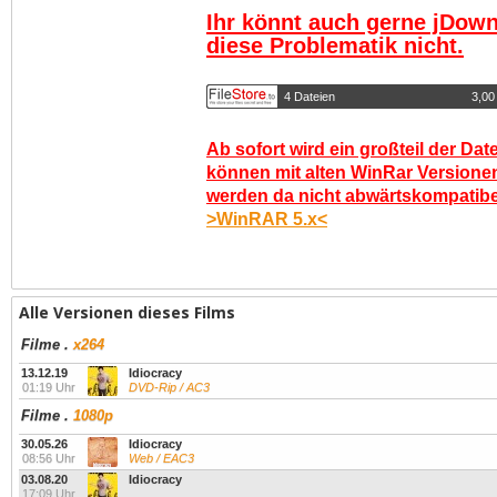
Ihr könnt auch gerne jDown
diese Problematik nicht.
4 Dateien
3,00
Ab sofort wird ein großteil der Dat
können mit alten WinRar Versionen
werden da nicht abwärtskompatibel.
>WinRAR 5.x<
Alle Versionen dieses Films
Filme
.
x264
13.12.19
Idiocracy
01:19 Uhr
DVD-Rip / AC3
Filme
.
1080p
30.05.26
Idiocracy
08:56 Uhr
Web / EAC3
03.08.20
Idiocracy
17:09 Uhr