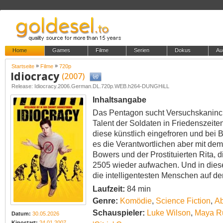
Home
Games
Filme
Serien
Dokus
Au
»
»
Startseite
Filme
720p
Idiocracy
(2007)
Release: Idiocracy.2006.German.DL.720p.WEB.h264-DUNGHiLL
Inhaltsangabe
Das Pentagon sucht Versuchskaninch
Talent der Soldaten in Friedenszeite
diese künstlich eingefroren und bei 
es die Verantwortlichen aber mit dem
Bowers und der Prostituierten Rita, 
2505 wieder aufwachen. Und in diese
die intelligentesten Menschen auf de
Laufzeit:
84 min
Genre:
Komödie
,
Science Fiction
,
Ab
Schauspieler:
Luke Wilson
,
Maya R
Datum:
30.05.2026
Kinostart:
24.01.2007