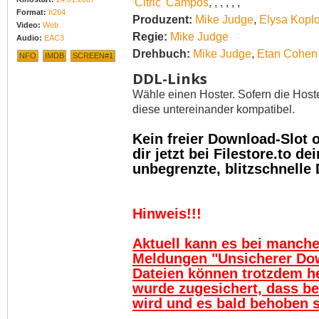
'Citric' Campos
,
,
,
,
,
,
Format:
h264
Produzent:
Mike Judge
,
Elysa Koplo
Video:
Web
Regie:
Mike Judge
Audio:
EAC3
Drehbuch:
Mike Judge
,
Etan Cohen
NFO
IMDB
SCREEN#1
DDL-Links
Wähle einen Hoster. Sofern die Host
diese untereinander kompatibel.
Kein freier Download-Slot
dir jetzt bei Filestore.to 
unbegrenzte, blitzschnelle
Hinweis!!!
Aktuell kann es bei manch
Meldungen "Unsicherer Do
Dateien können trotzdem h
wurde zugesichert, dass be
wird und es bald behoben se