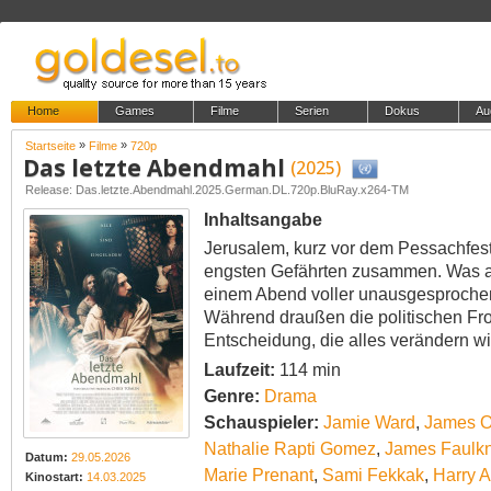
Home
Games
Filme
Serien
Dokus
Au
»
»
Startseite
Filme
720p
Das letzte Abendmahl
(2025)
Release: Das.letzte.Abendmahl.2025.German.DL.720p.BluRay.x264-TM
Inhaltsangabe
Jerusalem, kurz vor dem Pessachfes
engsten Gefährten zusammen. Was a
einem Abend voller unausgesprochene
Während draußen die politischen Fron
Entscheidung, die alles verändern wi
Laufzeit:
114 min
Genre:
Drama
Schauspieler:
Jamie Ward
,
James O
Nathalie Rapti Gomez
,
James Faulk
Datum:
29.05.2026
Marie Prenant
,
Sami Fekkak
,
Harry 
Kinostart:
14.03.2025