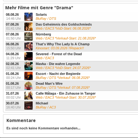
Mehr Filme mit Genre "Drama"
08.08.26
Solaris
14:46 Uhr
BluRay / DTS
07.08.26
Das Geheimnis des Goldschmieds
01:41 Uhr
Web / EAC3 *VoD-Start: 06.08.2026*
07.08.26
Nürnberg
01:50 Uhr
Web / EAC3 *Verkauf-Start: 21.08.2026*
06.08.26
That's Why The Lady Is A Champ
15:50 Uhr
Kinostart: 03.09.2026 !!Repack!!
04.08.26
Severed - Forest of the Dead
11:29 Uhr
Web / EAC3
02.08.26
Mavka - Die wahre Legende
02:41 Uhr
Web / EAC3 *VoD-Start: 24.07.2026*
01.08.26
Escort - Nacht der Begierde
00:24 Uhr
BluRay / DTS *Verkauf: 06.08.2026*
01.08.26
Dead Man's Wire
00:17 Uhr
BluRay / DTS *Verkauf: 07.08.2026*
31.07.26
Calle Málaga - Ein Zuhause in Tanger
00:02 Uhr
Web / EAC3 *Verkauf-Start: 30.07.2026*
30.07.26
Michael
16:40 Uhr
BluRay / AC3
Kommentare
Es sind noch keine Kommentare vorhanden...