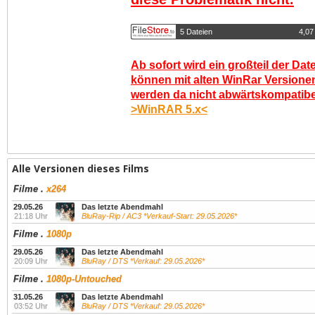
5 Dateien
4,07
Ab sofort wird ein großteil der Dat
können mit alten WinRar Versionen
werden da nicht abwärtskompatibel.
>WinRAR 5.x<
Alle Versionen dieses Films
Filme
.
x264
29.05.26
Das letzte Abendmahl
21:18 Uhr
BluRay-Rip / AC3 *Verkauf-Start: 29.05.2026*
Filme
.
1080p
29.05.26
Das letzte Abendmahl
20:09 Uhr
BluRay / DTS *Verkauf: 29.05.2026*
Filme
.
1080p-Untouched
31.05.26
Das letzte Abendmahl
03:52 Uhr
BluRay / DTS *Verkauf: 29.05.2026*