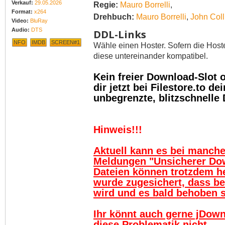
Verkauf:
29.05.2026
Regie:
Mauro Borrelli
,
Format:
x264
Drehbuch:
Mauro Borrelli
,
John Coll
Video:
BluRay
Audio:
DTS
DDL-Links
NFO
IMDB
SCREEN#1
Wähle einen Hoster. Sofern die Host
diese untereinander kompatibel.
Kein freier Download-Slot
dir jetzt bei Filestore.to 
unbegrenzte, blitzschnelle
Hinweis!!!
Aktuell kann es bei manch
Meldungen "Unsicherer Do
Dateien können trotzdem h
wurde zugesichert, dass be
wird und es bald behoben se
Ihr könnt auch gerne jDown
diese Problematik nicht.