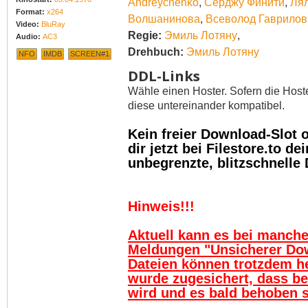
Andreychenko
,
Серджу Финити
,
Ля
Format:
x264
Волшанинова
,
Всеволод Гаврилов
Video:
BluRay
Regie:
Эмиль Лотяну
,
Audio:
AC3
Drehbuch:
Эмиль Лотяну
NFO
IMDB
SCREEN#1
DDL-Links
Wähle einen Hoster. Sofern die Host
diese untereinander kompatibel.
Kein freier Download-Slot
dir jetzt bei Filestore.to 
unbegrenzte, blitzschnelle
Hinweis!!!
Aktuell kann es bei manch
Meldungen "Unsicherer Do
Dateien können trotzdem h
wurde zugesichert, dass be
wird und es bald behoben se