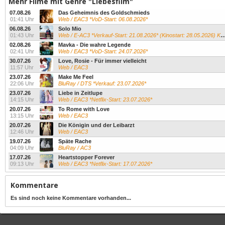
Mehr Filme mit Genre "Liebesfilm"
07.08.26
Das Geheimnis des Goldschmieds
01:41 Uhr
Web / EAC3 *VoD-Start: 06.08.2026*
06.08.26
Solo Mio
01:43 Uhr
Web / E-AC3 *Verkauf-Start: 21.08.2026* (Kinostart: 28.05.2026) Kevin James...
02.08.26
Mavka - Die wahre Legende
02:41 Uhr
Web / EAC3 *VoD-Start: 24.07.2026*
30.07.26
Love, Rosie - Für immer vielleicht
11:57 Uhr
Web / EAC3
23.07.26
Make Me Feel
22:06 Uhr
BluRay / DTS *Verkauf: 23.07.2026*
23.07.26
Liebe in Zeitlupe
14:15 Uhr
Web / EAC3 *Netflix-Start: 23.07.2026*
20.07.26
To Rome with Love
13:15 Uhr
Web / EAC3
20.07.26
Die Königin und der Leibarzt
12:46 Uhr
Web / EAC3
19.07.26
Späte Rache
04:09 Uhr
BluRay / AC3
17.07.26
Heartstopper Forever
09:13 Uhr
Web / EAC3 *Netflix-Start: 17.07.2026*
Kommentare
Es sind noch keine Kommentare vorhanden...