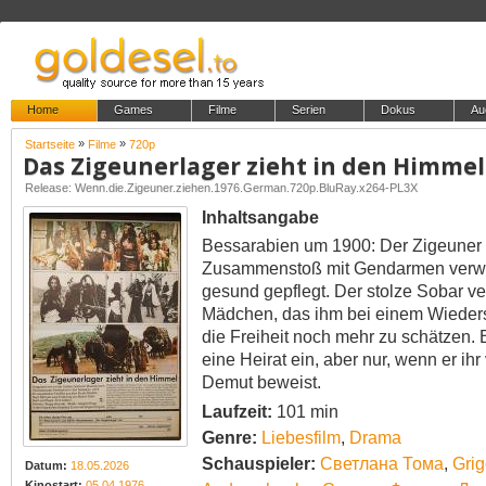
Home
Games
Filme
Serien
Dokus
Au
»
»
Startseite
Filme
720p
Das Zigeunerlager zieht in den Himme
Release: Wenn.die.Zigeuner.ziehen.1976.German.720p.BluRay.x264-PL3X
Inhaltsangabe
Bessarabien um 1900: Der Zigeuner 
Zusammenstoß mit Gendarmen verwu
gesund gepflegt. Der stolze Sobar ver
Mädchen, das ihm bei einem Wieders
die Freiheit noch mehr zu schätzen. 
eine Heirat ein, aber nur, wenn er i
Demut beweist.
Laufzeit:
101 min
Genre:
Liebesfilm
,
Drama
Schauspieler:
Светлана Тома
,
Grig
Datum:
18.05.2026
Kinostart:
05.04.1976