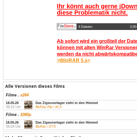
Ihr könnt auch gerne jDown
diese Problematik nicht.
4 Dateien
3,90
Ab sofort wird ein großteil der Dat
können mit alten WinRar Versionen
werden da nicht abwärtskompatibel.
>WinRAR 5.x<
Alle Versionen dieses Films
Filme
.
x264
18.05.26
Das Zigeunerlager zieht in den Himmel
05:22 Uhr
BluRay-Rip / AC3
Filme
.
1080p
18.05.26
Das Zigeunerlager zieht in den Himmel
05:24 Uhr
BluRay / DTS