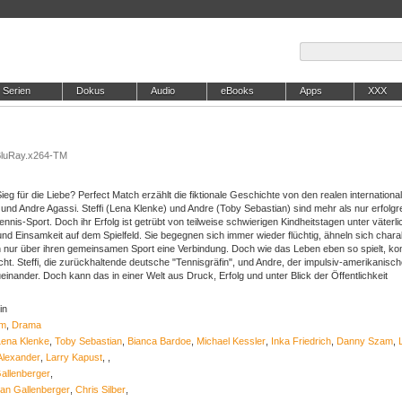
Serien
Dokus
Audio
eBooks
Apps
XXX
BluRay.x264-TM
Sieg für die Liebe? Perfect Match erzählt die fiktionale Geschichte von den realen internationa
f und Andre Agassi. Steffi (Lena Klenke) und Andre (Toby Sebastian) sind mehr als nur erfolgr
ennis-Sport. Doch ihr Erfolg ist getrübt von teilweise schwierigen Kindheitstagen unter väterli
nd Einsamkeit auf dem Spielfeld. Sie begegnen sich immer wieder flüchtig, ähneln sich charak
nur über ihren gemeinsamen Sport eine Verbindung. Doch wie das Leben eben so spielt, ko
ht. Steffi, die zurückhaltende deutsche "Tennisgräfin", und Andre, der impulsiv-amerikanisch
ueinander. Doch kann das in einer Welt aus Druck, Erfolg und unter Blick der Öffentlichkeit
in
lm
,
Drama
Lena Klenke
,
Toby Sebastian
,
Bianca Bardoe
,
Michael Kessler
,
Inka Friedrich
,
Danny Szam
,
Alexander
,
Larry Kapust
,
,
Gallenberger
,
ian Gallenberger
,
Chris Silber
,