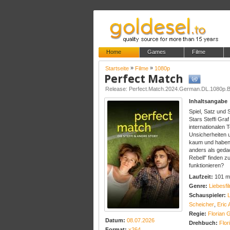
Home
Games
Filme
»
»
Startseite
Filme
1080p
Perfect Match
Release: Perfect.Match.2024.German.DL.1080p.
Inhaltsangabe
Spiel, Satz und 
Stars Steffi Gra
internationalen T
Unsicherheiten u
kaum und haben 
anders als gedac
Rebell" finden z
funktionieren?
Laufzeit:
101 m
Genre:
Liebesfi
Schauspieler:
Scheicher
,
Eric 
Regie:
Florian 
Datum:
08.07.2026
Drehbuch:
Flor
Format:
x264