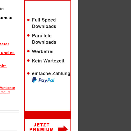
bel.
tore.to
herer
d und es
cht.
 Versionen
rar 5.x