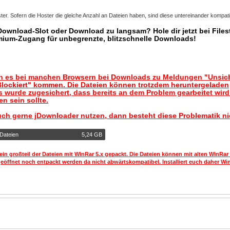
er. Sofern die Hoster die gleiche Anzahl an Dateien haben, sind diese untereinander kompati
 Download-Slot oder Download zu langsam? Hole dir jetzt bei Files
mium-Zugang für unbegrenzte, blitzschnelle Downloads!
nn es bei manchen Browsern bei Downloads zu Meldungen "Unsic
lockiert" kommen. Die Dateien können trotzdem heruntergeladen
 wurde zugesichert, dass bereits an dem Problem gearbeitet wir
n sein sollte.
uch gerne jDownloader nutzen, dann besteht diese Problematik ni
 Dateien
5,24 GB
ein großteil der Dateien mit WinRar 5.x gepackt. Die Dateien können mit alten WinRar
geöffnet noch entpackt werden da nicht abwärtskompatibel. Installiert euch daher Win