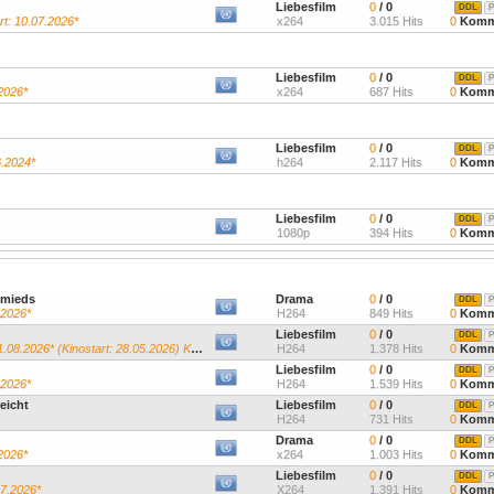
Liebesfilm
0
/ 0
DDL
P
rt: 10.07.2026*
x264
3.015 Hits
0
Komm
Liebesfilm
0
/ 0
DDL
P
2026*
x264
687 Hits
0
Komm
Liebesfilm
0
/ 0
DDL
P
6.2024*
h264
2.117 Hits
0
Komm
Liebesfilm
0
/ 0
DDL
P
1080p
394 Hits
0
Komm
hmieds
Drama
0
/ 0
DDL
P
.2026*
H264
849 Hits
0
Komm
Liebesfilm
0
/ 0
DDL
P
26* (Kinostart: 28.05.2026) Kevin James...
H264
1.378 Hits
0
Komm
Liebesfilm
0
/ 0
DDL
P
.2026*
H264
1.539 Hits
0
Komm
leicht
Liebesfilm
0
/ 0
DDL
P
H264
731 Hits
0
Komm
Drama
0
/ 0
DDL
P
2026*
x264
1.003 Hits
0
Komm
Liebesfilm
0
/ 0
DDL
P
07.2026*
X264
1.391 Hits
0
Komm