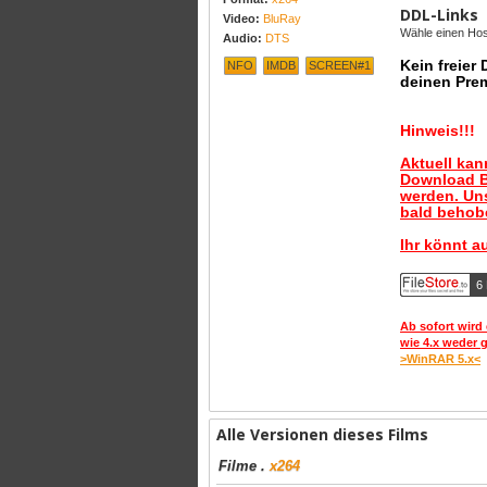
DDL-Links
Video:
BluRay
Wähle einen Host
Audio:
DTS
Kein freier
NFO
IMDB
SCREEN#1
deinen Pre
Hinweis!!!
Aktuell ka
Download B
werden. Uns
bald behobe
Ihr könnt a
6
Ab sofort wird 
wie 4.x weder 
>WinRAR 5.x<
Alle Versionen dieses Films
Filme
.
x264