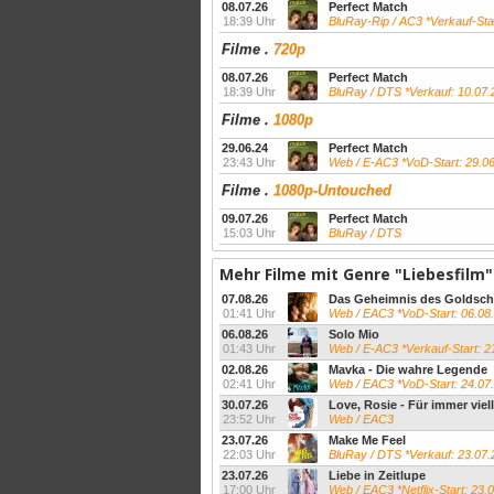
08.07.26
Perfect Match
18:39 Uhr
BluRay-Rip / AC3 *Verkauf-Sta
Filme
.
720p
08.07.26
Perfect Match
18:39 Uhr
BluRay / DTS *Verkauf: 10.07.
Filme
.
1080p
29.06.24
Perfect Match
23:43 Uhr
Web / E-AC3 *VoD-Start: 29.0
Filme
.
1080p-Untouched
09.07.26
Perfect Match
15:03 Uhr
BluRay / DTS
Mehr Filme mit Genre "Liebesfilm"
07.08.26
Das Geheimnis des Goldsc
01:41 Uhr
Web / EAC3 *VoD-Start: 06.08
06.08.26
Solo Mio
01:43 Uhr
Web / E-AC3 *Verkauf-Start: 21.08.20
02.08.26
Mavka - Die wahre Legende
02:41 Uhr
Web / EAC3 *VoD-Start: 24.07
30.07.26
Love, Rosie - Für immer viel
23:52 Uhr
Web / EAC3
23.07.26
Make Me Feel
22:03 Uhr
BluRay / DTS *Verkauf: 23.07.
23.07.26
Liebe in Zeitlupe
17:00 Uhr
Web / EAC3 *Netflix-Start: 23.