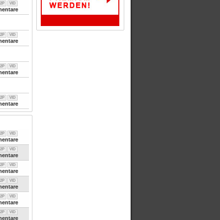
2P
VID
entare
2P
VID
entare
2P
VID
entare
2P
VID
entare
2P
VID
entare
2P
VID
entare
2P
VID
entare
2P
VID
entare
2P
VID
entare
2P
VID
entare