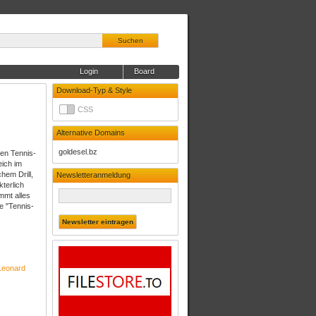
Suchen
Login
Board
Download-Typ & Style
CSS
Alternative Domains
goldesel.bz
len Tennis-
eich im
chem Drill,
Newsletteranmeldung
terlich
mmt alles
e "Tennis-
Leonard