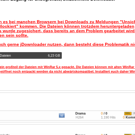
nn es bei manchen Browsern bei Downloads zu Meldungen "Unsic
lockiert" kommen. Die Dateien können trotzdem heruntergeladen
 wurde zugesichert, dass bereits an dem Problem gearbeitet wir
n sein sollte.
uch gerne jDownloader nutzen, dann besteht diese Problematik ni
 Dateien
6,23 GB
ein großteil der Dateien mit WinRar 5.x gepackt. Die Dateien können mit alten WinRar
geöffnet noch entpackt werden da nicht abwärtskompatibel. Installiert euch daher Win
Drama
0
/ 0
DDL
P
H264
1.190 Hits
0
Komm