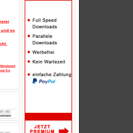
herer
d und es
cht.
 Versionen
rar 5.x
2P
VID
entare