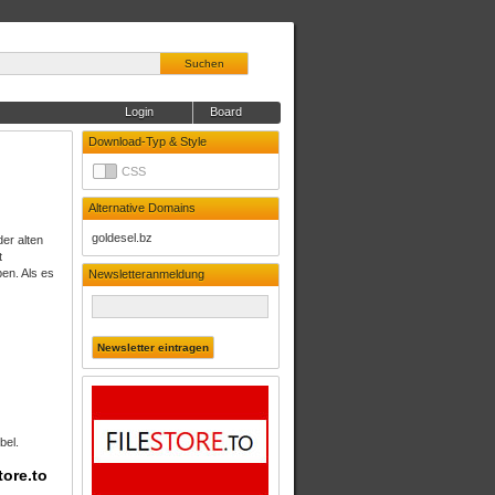
Suchen
Login
Board
Download-Typ & Style
CSS
Alternative Domains
goldesel.bz
er alten
t
en. Als es
Newsletteranmeldung
bel.
tore.to