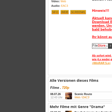
Video:
Web
Audio:
EAC3
Hinweis!!!
NFO
IMDB
SCREEN#1
Aktuell ka
Download B
werden. Uns
bald behobe
Ihr könnt a
7
Ab sofort wird 
wie 4.x weder 
>WinRAR 5.x<
Alle Versionen dieses Films
Filme
.
720p
08.07.26
Scenic Route
12:43 Uhr
Web / EAC3
Mehr Filme mit Genre "Drama"