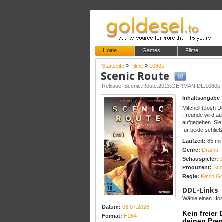
Home
Games
Filme
»
»
Startseite
Filme
1080p
Scenic Route
Release: Scenic.Route.2013.GERMAN.DL.1080
Inhaltsangabe
Mitchell (Josh 
Freunde wird auf
aufgegeben. Sie
für beide schlie
Laufzeit:
85 mi
Genre:
Drama
,
Schauspieler:
Produzent:
Sco
Regie:
Kevin G
DDL-Links
Wähle einen Host
Datum:
08.07.2026
Kein freier
Format:
H264
deinen Pre