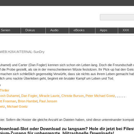
Serien
Dokus
Audio
eBooks
Apps
XXX
p.WEB.H264.iNTERNAL-SunDry
Duhamel) und Carter (Dan Fogler) kennen sich schon ein Leben lang. Doch die Freundschaft d
 die Probe gestellt, als sie in der menschenleeren Wüste festsitzen. Ihr Pick-up hat den Geis
 machen sich schließlich gegenseitig Vorwürfe, dass sie nichts aus ihrem Leben gemacht hab
ßlich ums nackte Überleben geht, beginnt ein brutaler Kampf um Leben und Tod.
n
Thriller
Josh Duhamel
,
Dan Fogler
,
Miracle Laurie
,
Christie Burson
,
Peter Michael Goetz
,
,
,
,
,
,
tt Freeman
,
Brion Hambel
,
Paul Jensen
oetz
,
Michael Goetz
er. Sofern die Hoster die gleiche Anzahl an Dateien haben, sind diese untereinander kompati
 Download-Slot oder Download zu langsam? Hole dir jetzt bei Files
mium-Zugang für unbegrenzte, blitzschnelle Downloads!