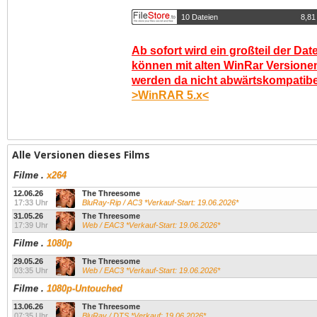
10 Dateien
8,81
Ab sofort wird ein großteil der Dat
können mit alten WinRar Versionen
werden da nicht abwärtskompatibel.
>WinRAR 5.x<
Alle Versionen dieses Films
Filme
.
x264
12.06.26
The Threesome
17:33 Uhr
BluRay-Rip / AC3 *Verkauf-Start: 19.06.2026*
31.05.26
The Threesome
17:39 Uhr
Web / EAC3 *Verkauf-Start: 19.06.2026*
Filme
.
1080p
29.05.26
The Threesome
03:35 Uhr
Web / EAC3 *Verkauf-Start: 19.06.2026*
Filme
.
1080p-Untouched
13.06.26
The Threesome
07:35 Uhr
BluRay / DTS *Verkauf: 19.06.2026*