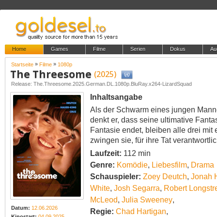
Home
Games
Filme
Serien
Dokus
Au
»
»
Startseite
Filme
1080p
The Threesome
(2025)
Release: The.Threesome.2025.German.DL.1080p.BluRay.x264-LizardSquad
Inhaltsangabe
Als der Schwarm eines jungen Mannes
denkt er, dass seine ultimative Fant
Fantasie endet, bleiben alle drei m
zwingen sie, für ihre Tat verantwortlic
Laufzeit:
112 min
Genre:
Komödie
,
Liebesfilm
,
Drama
Schauspieler:
Zoey Deutch
,
Jonah 
White
,
Josh Segarra
,
Robert Longstr
McLeod
,
Julia Sweeney
,
Datum:
12.06.2026
Regie:
Chad Hartigan
,
Kinostart:
04.09.2025