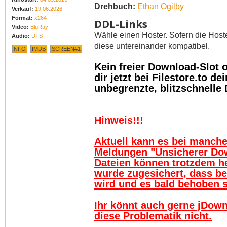
Drehbuch:
Ethan Ogilby
Verkauf:
19.06.2026
Format:
x264
DDL-Links
Video:
BluRay
Wähle einen Hoster. Sofern die Host
Audio:
DTS
diese untereinander kompatibel.
NFO
IMDB
SCREEN#1
Kein freier Download-Slot
dir jetzt bei Filestore.to 
unbegrenzte, blitzschnelle
Hinweis!!!
Aktuell kann es bei manch
Meldungen "Unsicherer Do
Dateien können trotzdem h
wurde zugesichert, dass be
wird und es bald behoben se
Ihr könnt auch gerne jDown
diese Problematik nicht.