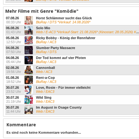
Mehr Filme mit Genre "Komödie"
07.08.26
Horst Schlämmer sucht das Glück
00:33 Uhr
BluRay / DTS *Verkauf: 14.08.2026*
06.08.26
Solo Mio
01:43 Uhr
Web / E-AC3 *Verkauf-Start: 21.08.2026* (Kinostart: 28.05.2026) Kevin James...
05.08.26
Ricky Bobby - König der Rennfahrer
12:53 Uhr
BluRay / AC3
04.08.26
Slumber Party Massacre
07:50 Uhr
BluRay / DTS
04.08.26
Der Tod kommt auf vier Pfoten
05:44 Uhr
BluRay / AC3
02.08.26
Cannonball
19:56 Uhr
Web / AC3
01.08.26
Rent-a-Cop
18:52 Uhr
BluRay / AC3
30.07.26
Love, Rosie - Für immer vielleicht
23:52 Uhr
Web / EAC3
30.07.26
Wild Sing
21:19 Uhr
Web / EAC3
30.07.26
Im August in Osage County
11:44 Uhr
Web / EAC3
Kommentare
Es sind noch keine Kommentare vorhanden...