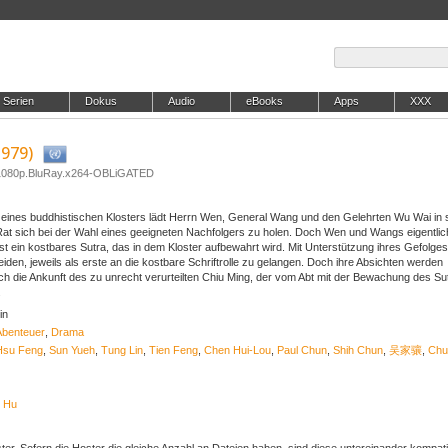
Serien
Dokus
Audio
eBooks
Apps
XXX
1979)
.1080p.BluRay.x264-OBLiGATED
t eines buddhistischen Klosters lädt Herrn Wen, General Wang und den Gelehrten Wu Wai in 
 Rat sich bei der Wahl eines geeigneten Nachfolgers zu holen. Doch Wen und Wangs eigentli
st ein kostbares Sutra, das in dem Kloster aufbewahrt wird. Mit Unterstützung ihres Gefolges
iden, jeweils als erste an die kostbare Schriftrolle zu gelangen. Doch ihre Absichten werden
ch die Ankunft des zu unrecht verurteilten Chiu Ming, der vom Abt mit der Bewachung des Su
.
in
Abenteuer
,
Drama
Hsu Feng
,
Sun Yueh
,
Tung Lin
,
Tien Feng
,
Chen Hui-Lou
,
Paul Chun
,
Shih Chun
,
吴家骧
,
Chu
g Hu