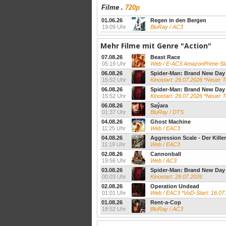
Filme
.
720p
01.06.26
Regen in den Bergen
19:09 Uhr
BluRay / AC3
Mehr Filme mit Genre "Action"
07.08.26
Beast Race
05:19 Uhr
Web / E-AC3 AmazonPrime-Sta
06.08.26
Spider-Man: Brand New Day
15:52 Uhr
Kinostart: 29.07.2026 *Neuer 
06.08.26
Spider-Man: Brand New Day
15:52 Uhr
Kinostart: 29.07.2026 *Neuer 
06.08.26
Saýara
01:37 Uhr
BluRay / DTS
04.08.26
Ghost Machine
11:25 Uhr
Web / EAC3
04.08.26
Aggression Scale - Der Killer 
11:19 Uhr
Web / EAC3
02.08.26
Cannonball
19:56 Uhr
Web / AC3
03.08.26
Spider-Man: Brand New Day
00:03 Uhr
Kinostart: 29.07.2026
02.08.26
Operation Undead
01:01 Uhr
Web / EAC3 *VoD-Start: 16.07
01.08.26
Rent-a-Cop
18:52 Uhr
BluRay / AC3