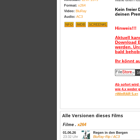
Wähle einen Host
Format:
x264
Kein freier
Video:
BluRay
deinen Pre
Audio:
AC3
NFO
IMDB
SCREEN#1
Hinweis!!!
Aktuell ka
Download B
werden. Uns
bald behobe
Ihr könnt a
1
Ab sofort wird 
wie 4.x weder 
>WinRAR 5.x<
Alle Versionen dieses Films
Filme
.
x264
01.06.26
Regen in den Bergen
23:32 Uhr
BluRay-Rip / AC3