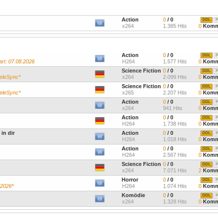
Action
0
/ 0
DDL
P
x264
1.385 Hits
0
Komm
Action
0
/ 0
DDL
P
rt: 07.08.2026
H264
1.577 Hits
0
Komm
Science Fiction
0
/ 0
DDL
P
TeleSync*
x264
2.099 Hits
0
Komm
Science Fiction
0
/ 0
DDL
P
TeleSync*
x265
2.207 Hits
0
Komm
Action
0
/ 0
DDL
P
x264
941 Hits
0
Komm
Action
0
/ 0
DDL
P
H264
1.738 Hits
0
Komm
in dir
Action
0
/ 0
DDL
P
H264
1.018 Hits
0
Komm
Action
0
/ 0
DDL
P
H264
2.567 Hits
0
Komm
Science Fiction
0
/ 0
DDL
P
x264
7.071 Hits
2
Komm
Horror
0
/ 0
DDL
P
.2026*
H264
1.074 Hits
0
Komm
Komödie
0
/ 0
DDL
P
x264
1.328 Hits
0
Komm