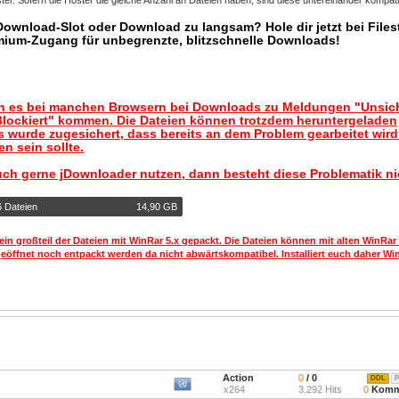
er. Sofern die Hoster die gleiche Anzahl an Dateien haben, sind diese untereinander kompati
 Download-Slot oder Download zu langsam? Hole dir jetzt bei Files
mium-Zugang für unbegrenzte, blitzschnelle Downloads!
nn es bei manchen Browsern bei Downloads zu Meldungen "Unsic
lockiert" kommen. Die Dateien können trotzdem heruntergeladen
 wurde zugesichert, dass bereits an dem Problem gearbeitet wir
n sein sollte.
uch gerne jDownloader nutzen, dann besteht diese Problematik ni
6 Dateien
14,90 GB
ein großteil der Dateien mit WinRar 5.x gepackt. Die Dateien können mit alten WinRar
geöffnet noch entpackt werden da nicht abwärtskompatibel. Installiert euch daher Win
Action
0
/ 0
DDL
P
x264
3.292 Hits
0
Komm