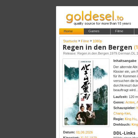
Home
Games
Filme
»
»
Startseite
Filme
1080p
Regen in den Bergen
(
Release: Regen.in.den.Bergen.1979.German.DL
Inhaltsangabe
Der alternde Ab
Kloster ein, um
für ihr Kommen i
versuchen die be
durchkreuzt dur
beauftragt wird..
Laufzeit:
120 m
Genre:
Action
,
Schauspieler:
Chang-Ken
,
Regie:
King Hu
,
Drehbuch:
Kin
DDL-Links
Datum:
01.06.2026
Kinostart:
11.07.1979