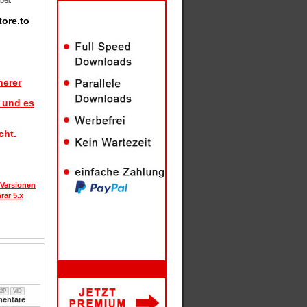
bel.
tore.to
herer
d und es
cht.
 Versionen
rar 5.x
2P
VID
entare