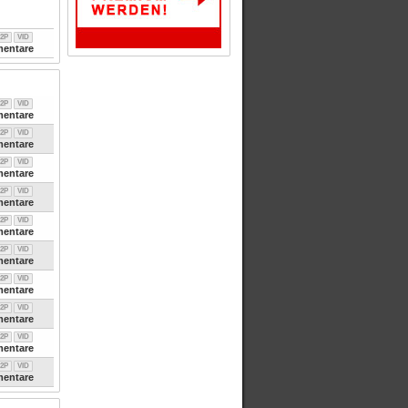
2P
VID
entare
2P
VID
entare
2P
VID
entare
2P
VID
entare
2P
VID
entare
2P
VID
entare
2P
VID
entare
2P
VID
entare
2P
VID
entare
2P
VID
entare
2P
VID
entare