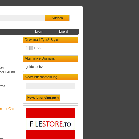
Suchen
Login
Board
Download-Typ & Style
CSS
Alternative Domains
goldesel.bz
sein
cher Grund
Newsletteranmeldung
tras
n Lu
,
Chin