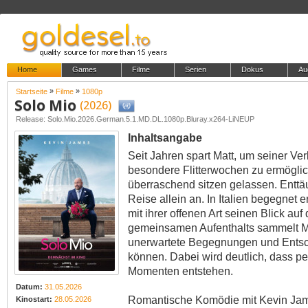
Home
Games
Filme
Serien
Dokus
Au
»
»
Startseite
Filme
1080p
Solo Mio
(2026)
Release: Solo.Mio.2026.German.5.1.MD.DL.1080p.Bluray.x264-LiNEUP
Inhaltsangabe
Seit Jahren spart Matt, um seiner Ver
besondere Flitterwochen zu ermöglic
überraschend sitzen gelassen. Enttäusc
Reise allein an. In Italien begegnet 
mit ihrer offenen Art seinen Blick auf
gemeinsamen Aufenthalts sammelt Ma
unerwartete Begegnungen und Ents
können. Dabei wird deutlich, dass p
Momenten entstehen.
Datum:
31.05.2026
Romantische Komödie mit Kevin Jame
Kinostart:
28.05.2026