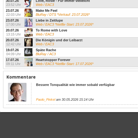
30.07.26
Love, Rosie - Für immer vielleicht
23:52 Uhr
Web / EAC3
23.07.26
Make Me Feel
22:03 Uhr
BluRay / DTS *Verkauf: 23.07.2026*
23.07.26
Liebe in Zeitlupe
17:00 Uhr
Web / EAC3 *Netflix-Start: 23.07.2026*
20.07.26
To Rome with Love
13:15 Uhr
Web / EAC3
20.07.26
Die Königin und der Leibarzt
12:42 Uhr
Web / EAC3
19.07.26
Späte Rache
04:09 Uhr
BluRay / AC3
17.07.26
Heartstopper Forever
09:11 Uhr
Web / EAC3 *Netflix-Start: 17.07.2026*
Kommentare
Bessere Tonqualität wie immer sobald verfügbar
Paolo_Pinkel
am 30.05.2026 15:14 Uhr