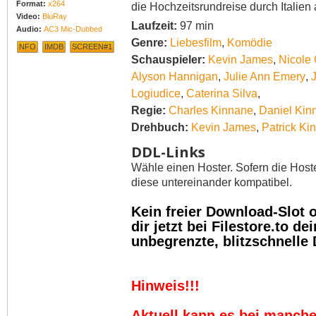
Format:
x264
die Hochzeitsrundreise durch Italien an
Video:
BluRay
Laufzeit:
97 min
Audio:
AC3 Mic-Dubbed
Genre:
Liebesfilm
,
Komödie
NFO
IMDB
SCREEN#1
Schauspieler:
Kevin James
,
Nicole
Alyson Hannigan
,
Julie Ann Emery
,
Logiudice
,
Caterina Silva
,
Regie:
Charles Kinnane
,
Daniel Kin
Drehbuch:
Kevin James
,
Patrick Ki
DDL-Links
Wähle einen Hoster. Sofern die Host
diese untereinander kompatibel.
Kein freier Download-Slot
dir jetzt bei Filestore.to 
unbegrenzte, blitzschnelle
Hinweis!!!
Aktuell kann es bei manch