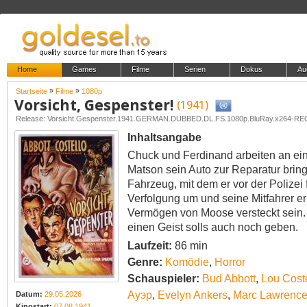
Home
Games
Filme
Serien
Dokus
Au
»
»
Startseite
Filme
1080p
Vorsicht, Gespenster!
(1941)
Release: Vorsicht.Gespenster.1941.GERMAN.DUBBED.DL.FS.1080p.BluRay.x264-R
Inhaltsangabe
Chuck und Ferdinand arbeiten an ein
Matson sein Auto zur Reparatur bringt
Fahrzeug, mit dem er vor der Polize
Verfolgung um und seine Mitfahrer er
Vermögen von Moose versteckt sein.
einen Geist solls auch noch geben.
Laufzeit:
86 min
Genre:
Komödie
,
Horror
Schauspieler:
Bud Abbott
,
Lou Cost
Ауэр
,
Evelyn Ankers
,
Marc Lawrenc
Datum:
29.05.2026
Kinostart:
07.08.1941