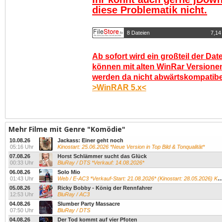
diese Problematik nicht.
8 Dateien
7,14
Ab sofort wird ein großteil der Dat
können mit alten WinRar Versionen
werden da nicht abwärtskompatibel.
>WinRAR 5.x<
Mehr Filme mit Genre "Komödie"
10.08.26
Jackass: Einer geht noch
05:16 Uhr
Kinostart: 25.06.2026 *Neue Version in Top Bild & Tonqualität*
07.08.26
Horst Schlämmer sucht das Glück
00:33 Uhr
BluRay / DTS *Verkauf: 14.08.2026*
06.08.26
Solo Mio
01:43 Uhr
Web / E-AC3 *Verkauf-Start: 21.08.2026* (Kinostart: 28.05.2026) Kevin James...
05.08.26
Ricky Bobby - König der Rennfahrer
12:53 Uhr
BluRay / AC3
04.08.26
Slumber Party Massacre
07:50 Uhr
BluRay / DTS
04.08.26
Der Tod kommt auf vier Pfoten