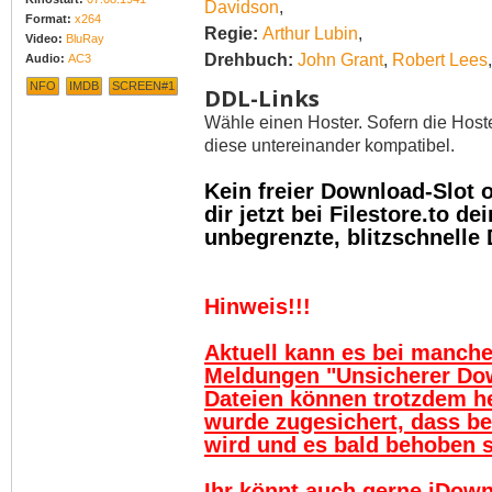
Davidson
,
Format:
x264
Regie:
Arthur Lubin
,
Video:
BluRay
Drehbuch:
John Grant
,
Robert Lees
Audio:
AC3
NFO
IMDB
SCREEN#1
DDL-Links
Wähle einen Hoster. Sofern die Host
diese untereinander kompatibel.
Kein freier Download-Slot
dir jetzt bei Filestore.to 
unbegrenzte, blitzschnelle
Hinweis!!!
Aktuell kann es bei manch
Meldungen "Unsicherer Do
Dateien können trotzdem h
wurde zugesichert, dass be
wird und es bald behoben se
Ihr könnt auch gerne jDown