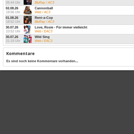
05:44 Uhr
BluRay / AC3
02.08.26
Cannonball
19:56 Uhr
Web / AC3
01.08.26
Rent-a-Cop
18:52 Uhr
BluRay / AC3
30.07.26
Love, Rosie - Für immer vielleicht
23:52 Uhr
Web / EAC3
30.07.26
Wild Sing
21:19 Uhr
Web / EAC3
Kommentare
Es sind noch keine Kommentare vorhanden...