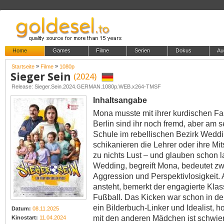
Home
Games
Filme
Serien
Dokus
Au
»
»
Startseite
Filme
1080p
Sieger Sein
(2024)
Release: Sieger.Sein.2024.GERMAN.1080p.WEB.x264-TMSF
Inhaltsangabe
Mona musste mit ihrer kurdischen Fa
Berlin sind ihr noch fremd, aber am s
Schule im rebellischen Bezirk Weddin
schikanieren die Lehrer oder ihre Mit
zu nichts Lust – und glauben schon l
Wedding, begreift Mona, bedeutet zwa
Aggression und Perspektivlosigkeit. A
ansteht, bemerkt der engagierte Kla
Fußball. Das Kicken war schon in de
ein Bilderbuch-Linker und Idealist,
Datum:
08.11.2025
mit den anderen Mädchen ist schwieri
Kinostart:
11.04.2024