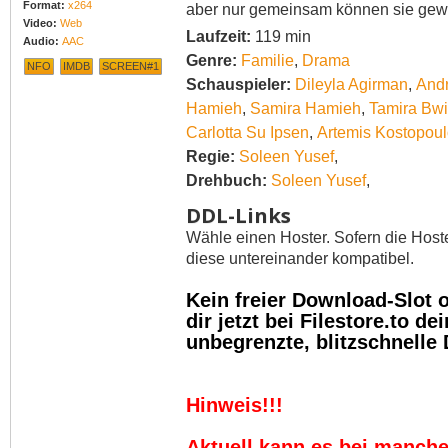
Format:
x264
aber nur gemeinsam können sie gew
Video:
Web
Laufzeit:
119 min
Audio:
AAC
Genre:
Familie
,
Drama
NFO
IMDB
SCREEN#1
Schauspieler:
Dileyla Agirman
,
Andr
Hamieh
,
Samira Hamieh
,
Tamira Bw
Carlotta Su Ipsen
,
Artemis Kostopou
Regie:
Soleen Yusef
,
Drehbuch:
Soleen Yusef
,
DDL-Links
Wähle einen Hoster. Sofern die Host
diese untereinander kompatibel.
Kein freier Download-Slot
dir jetzt bei Filestore.to 
unbegrenzte, blitzschnelle
Hinweis!!!
Aktuell kann es bei manch