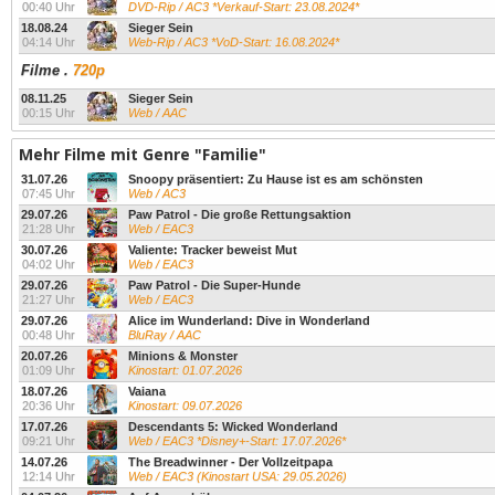
00:40 Uhr
DVD-Rip / AC3 *Verkauf-Start: 23.08.2024*
18.08.24
Sieger Sein
04:14 Uhr
Web-Rip / AC3 *VoD-Start: 16.08.2024*
Filme
.
720p
08.11.25
Sieger Sein
00:15 Uhr
Web / AAC
Mehr Filme mit Genre "Familie"
31.07.26
Snoopy präsentiert: Zu Hause ist es am schönsten
07:45 Uhr
Web / AC3
29.07.26
Paw Patrol - Die große Rettungsaktion
21:28 Uhr
Web / EAC3
30.07.26
Valiente: Tracker beweist Mut
04:02 Uhr
Web / EAC3
29.07.26
Paw Patrol - Die Super-Hunde
21:27 Uhr
Web / EAC3
29.07.26
Alice im Wunderland: Dive in Wonderland
00:48 Uhr
BluRay / AAC
20.07.26
Minions & Monster
01:09 Uhr
Kinostart: 01.07.2026
18.07.26
Vaiana
20:36 Uhr
Kinostart: 09.07.2026
17.07.26
Descendants 5: Wicked Wonderland
09:21 Uhr
Web / EAC3 *Disney+-Start: 17.07.2026*
14.07.26
The Breadwinner - Der Vollzeitpapa
12:14 Uhr
Web / EAC3 (Kinostart USA: 29.05.2026)