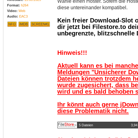
Wähle einen Hoster. Sofern die Host
Format:
h264
diese untereinander kompatibel.
Video:
Web
Audio:
EAC3
Kein freier Download-Slot
NFO
IMDB
SCREEN#1
dir jetzt bei Filestore.to 
unbegrenzte, blitzschnelle
Hinweis!!!
Aktuell kann es bei manch
Meldungen "Unsicherer Do
Dateien können trotzdem h
wurde zugesichert, dass be
wird und es bald behoben se
Ihr könnt auch gerne jDown
diese Problematik nicht.
5 Dateien
3,94