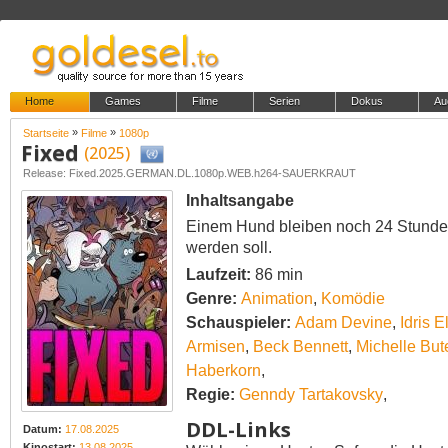
Home
Games
Filme
Serien
Dokus
Au
»
»
Startseite
Filme
1080p
Fixed
(2025)
Release: Fixed.2025.GERMAN.DL.1080p.WEB.h264-SAUERKRAUT
Inhaltsangabe
Einem Hund bleiben noch 24 Stunden f
werden soll.
Laufzeit:
86 min
Genre:
Animation
,
Komödie
Schauspieler:
Adam Devine
,
Idris E
Armisen
,
Beck Bennett
,
Michelle But
Haberkorn
,
Regie:
Genndy Tartakovsky
,
DDL-Links
Datum:
17.08.2025
Kinostart:
13.08.2025