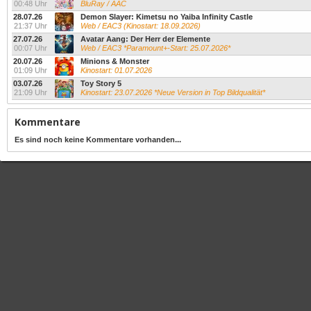
00:48 Uhr
BluRay / AAC
28.07.26
Demon Slayer: Kimetsu no Yaiba Infinity Castle
21:37 Uhr
Web / EAC3 (Kinostart: 18.09.2026)
27.07.26
Avatar Aang: Der Herr der Elemente
00:07 Uhr
Web / EAC3 *Paramount+-Start: 25.07.2026*
20.07.26
Minions & Monster
01:09 Uhr
Kinostart: 01.07.2026
03.07.26
Toy Story 5
21:09 Uhr
Kinostart: 23.07.2026 *Neue Version in Top Bildqualität*
Kommentare
Es sind noch keine Kommentare vorhanden...