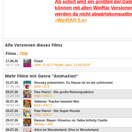
Ab sofort wird ein großteil der Dat
können mit alten WinRar Versionen
werden da nicht abwärtskompatibel.
>WinRAR 5.x<
Alle Versionen dieses Films
Filme
.
720p
17.08.25
Fixed
00:17 Uhr
Web / E-AC3 *Netflix-Start: 13.08.2025*
Mehr Filme mit Genre "Animation"
31.07.26
Snoopy präsentiert: Zu Hause ist es am schönsten
07:45 Uhr
Web / AC3
29.07.26
Paw Patrol - Die große Rettungsaktion
21:28 Uhr
Web / EAC3
30.07.26
Valiente: Tracker beweist Mut
04:02 Uhr
Web / EAC3
29.07.26
Paw Patrol - Die Super-Hunde
21:27 Uhr
Web / EAC3
29.07.26
Demon Slayer: Kimetsu no Yaiba Infinity Castle
00:55 Uhr
BluRay / AAC
29.07.26
Alice im Wunderland: Dive in Wonderland