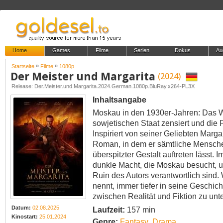
Home
Games
Filme
Serien
Dokus
Au
»
»
Startseite
Filme
1080p
Der Meister und Margarita
(2024)
Release: Der.Meister.und.Margarita.2024.German.1080p.BluRay.x264-PL3X
Inhaltsangabe
Moskau in den 1930er-Jahren: Das We
sowjetischen Staat zensiert und die
Inspiriert von seiner Geliebten Marga
Roman, in dem er sämtliche Mensche
überspitzter Gestalt auftreten lässt. 
dunkle Macht, die Moskau besucht, um
Ruin des Autors verantwortlich sind. 
nennt, immer tiefer in seine Geschich
zwischen Realität und Fiktion zu un
Datum:
02.08.2025
Laufzeit:
157 min
Kinostart:
25.01.2024
Genre:
Fantasy
,
Drama