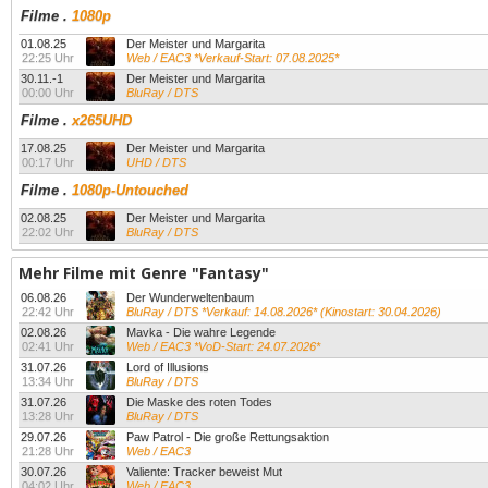
Filme
.
1080p
01.08.25
Der Meister und Margarita
22:25 Uhr
Web / EAC3 *Verkauf-Start: 07.08.2025*
30.11.-1
Der Meister und Margarita
00:00 Uhr
BluRay / DTS
Filme
.
x265UHD
17.08.25
Der Meister und Margarita
00:17 Uhr
UHD / DTS
Filme
.
1080p-Untouched
02.08.25
Der Meister und Margarita
22:02 Uhr
BluRay / DTS
Mehr Filme mit Genre "Fantasy"
06.08.26
Der Wunderweltenbaum
22:42 Uhr
BluRay / DTS *Verkauf: 14.08.2026* (Kinostart: 30.04.2026)
02.08.26
Mavka - Die wahre Legende
02:41 Uhr
Web / EAC3 *VoD-Start: 24.07.2026*
31.07.26
Lord of Illusions
13:34 Uhr
BluRay / DTS
31.07.26
Die Maske des roten Todes
13:28 Uhr
BluRay / DTS
29.07.26
Paw Patrol - Die große Rettungsaktion
21:28 Uhr
Web / EAC3
30.07.26
Valiente: Tracker beweist Mut
04:02 Uhr
Web / EAC3