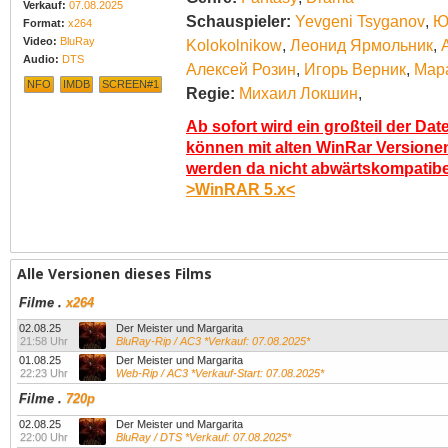
Verkauf:
07.08.2025
Schauspieler:
Yevgeni Tsyganov
,
Ю
Format:
x264
Video:
BluRay
Kolokolnikow
,
Леонид Ярмольник
,
Audio:
DTS
Алексей Розин
,
Игорь Верник
,
Мар
NFO
IMDB
SCREEN#1
Regie:
Михаил Локшин
,
Ab sofort wird ein großteil der Dat
können mit alten WinRar Versionen
werden da nicht abwärtskompatibel.
>WinRAR 5.x<
Alle Versionen dieses Films
Filme
.
x264
02.08.25
Der Meister und Margarita
21:58 Uhr
BluRay-Rip / AC3 *Verkauf: 07.08.2025*
01.08.25
Der Meister und Margarita
22:23 Uhr
Web-Rip / AC3 *Verkauf-Start: 07.08.2025*
Filme
.
720p
02.08.25
Der Meister und Margarita
22:00 Uhr
BluRay / DTS *Verkauf: 07.08.2025*