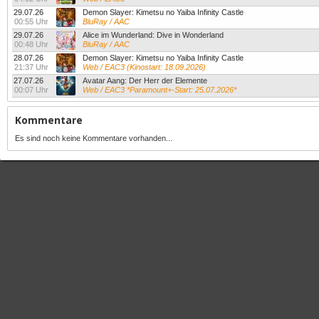
29.07.26
Demon Slayer: Kimetsu no Yaiba Infinity Castle
00:55 Uhr
BluRay / AAC
29.07.26
Alice im Wunderland: Dive in Wonderland
00:48 Uhr
BluRay / AAC
28.07.26
Demon Slayer: Kimetsu no Yaiba Infinity Castle
21:37 Uhr
Web / EAC3 (Kinostart: 18.09.2026)
27.07.26
Avatar Aang: Der Herr der Elemente
00:07 Uhr
Web / EAC3 *Paramount+-Start: 25.07.2026*
Kommentare
Es sind noch keine Kommentare vorhanden...