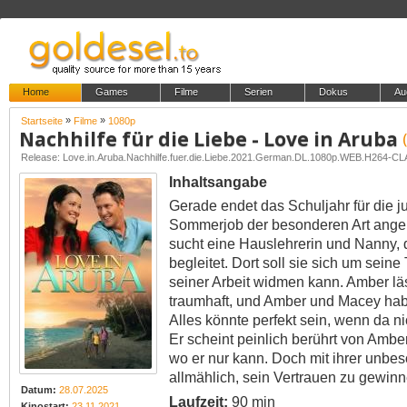
Home
Games
Filme
Serien
Dokus
Au
»
»
Startseite
Filme
1080p
Nachhilfe für die Liebe - Love in Aruba
Release: Love.in.Aruba.Nachhilfe.fuer.die.Liebe.2021.German.DL.1080p.WEB.H264-
Inhaltsangabe
Gerade endet das Schuljahr für die 
Sommerjob der besonderen Art angeb
sucht eine Hauslehrerin und Nanny, d
begleitet. Dort soll sie sich um sei
seiner Arbeit widmen kann. Amber läss
traumhaft, und Amber und Macey habe
Alles könnte perfekt sein, wenn da 
Er scheint peinlich berührt von Amb
wo er nur kann. Doch mit ihrer unbes
allmählich, sein Vertrauen zu gewin
Datum:
28.07.2025
Laufzeit:
90 min
Kinostart:
23.11.2021