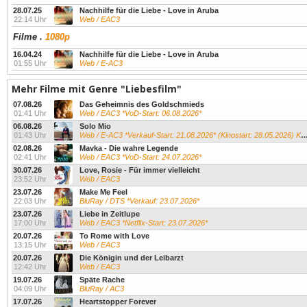
28.07.25
Nachhilfe für die Liebe - Love in Aruba
22:14 Uhr
Web / EAC3
Filme
.
1080p
16.04.24
Nachhilfe für die Liebe - Love in Aruba
01:55 Uhr
Web / E-AC3
Mehr Filme mit Genre "Liebesfilm"
07.08.26
Das Geheimnis des Goldschmieds
01:41 Uhr
Web / EAC3 *VoD-Start: 06.08.2026*
06.08.26
Solo Mio
01:43 Uhr
Web / E-AC3 *Verkauf-Start: 21.08.2026* (Kinostart: 28.05.2026) Kevin James...
02.08.26
Mavka - Die wahre Legende
02:41 Uhr
Web / EAC3 *VoD-Start: 24.07.2026*
30.07.26
Love, Rosie - Für immer vielleicht
23:52 Uhr
Web / EAC3
23.07.26
Make Me Feel
22:03 Uhr
BluRay / DTS *Verkauf: 23.07.2026*
23.07.26
Liebe in Zeitlupe
17:00 Uhr
Web / EAC3 *Netflix-Start: 23.07.2026*
20.07.26
To Rome with Love
13:15 Uhr
Web / EAC3
20.07.26
Die Königin und der Leibarzt
12:42 Uhr
Web / EAC3
19.07.26
Späte Rache
04:09 Uhr
BluRay / AC3
17.07.26
Heartstopper Forever