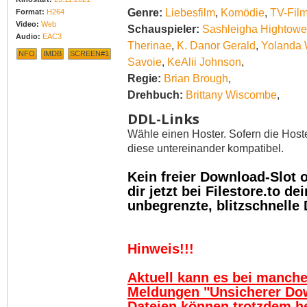
Genre:
Liebesfilm
,
Komödie
,
TV-Fil
Format:
H264
Video:
Web
Schauspieler:
Sashleigha Hightowe
Audio:
EAC3
Therinae
,
K. Danor Gerald
,
Yolanda
NFO
IMDB
SCREEN#1
Savoie
,
KeAlii Johnson
,
Regie:
Brian Brough
,
Drehbuch:
Brittany Wiscombe
,
DDL-Links
Wähle einen Hoster. Sofern die Host
diese untereinander kompatibel.
Kein freier Download-Slot
dir jetzt bei Filestore.to 
unbegrenzte, blitzschnelle
Hinweis!!!
Aktuell kann es bei manch
Meldungen "Unsicherer Do
Dateien können trotzdem h