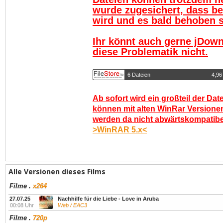
wurde zugesichert, dass be
wird und es bald behoben se
Ihr könnt auch gerne jDown
diese Problematik nicht.
6 Dateien
4,96
Ab sofort wird ein großteil der Dat
können mit alten WinRar Versionen
werden da nicht abwärtskompatibel.
>WinRAR 5.x<
Alle Versionen dieses Films
Filme
.
x264
27.07.25
Nachhilfe für die Liebe - Love in Aruba
00:08 Uhr
Web / EAC3
Filme
.
720p