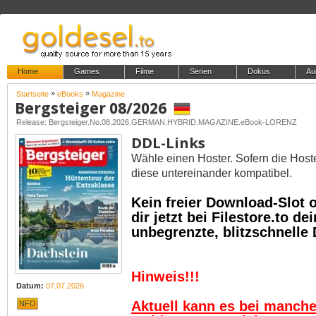
Home
Games
Filme
Serien
Dokus
Au
»
»
Startseite
eBooks
Magazine
Bergsteiger 08/2026
Release: Bergsteiger.No.08.2026.GERMAN.HYBRID.MAGAZINE.eBook-LORENZ
DDL-Links
Wähle einen Hoster. Sofern die Host
diese untereinander kompatibel.
Kein freier Download-Slot
dir jetzt bei Filestore.to 
unbegrenzte, blitzschnelle
Hinweis!!!
Datum:
07.07.2026
Aktuell kann es bei manch
NFO