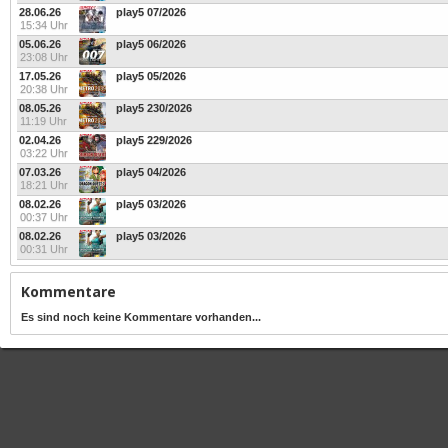
28.06.26
play5 07/2026
15:34 Uhr
05.06.26
play5 06/2026
23:08 Uhr
17.05.26
play5 05/2026
20:38 Uhr
08.05.26
play5 230/2026
11:19 Uhr
02.04.26
play5 229/2026
03:22 Uhr
07.03.26
play5 04/2026
18:21 Uhr
08.02.26
play5 03/2026
00:37 Uhr
08.02.26
play5 03/2026
00:31 Uhr
Kommentare
Es sind noch keine Kommentare vorhanden...