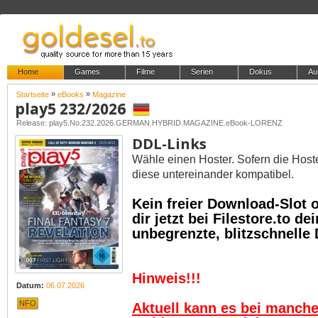
Home
Games
Filme
Serien
Dokus
Au
»
»
Startseite
eBooks
Magazine
play5 232/2026
Release: play5.No.232.2026.GERMAN.HYBRID.MAGAZINE.eBook-LORENZ
DDL-Links
Wähle einen Hoster. Sofern die Host
diese untereinander kompatibel.
Kein freier Download-Slot
dir jetzt bei Filestore.to 
unbegrenzte, blitzschnelle
Hinweis!!!
Datum:
06.07.2026
NFO
Aktuell kann es bei manch