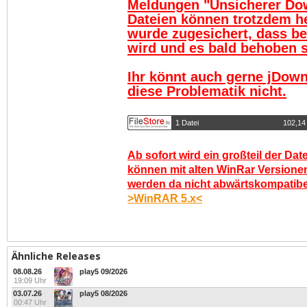
Meldungen "Unsicherer Do
Dateien können trotzdem h
wurde zugesichert, dass be
wird und es bald behoben se
Ihr könnt auch gerne jDown
diese Problematik nicht.
1 Datei
102,14
Ab sofort wird ein großteil der Dat
können mit alten WinRar Versionen
werden da nicht abwärtskompatibel.
>WinRAR 5.x<
Ähnliche Releases
08.08.26
play5 09/2026
19:09 Uhr
03.07.26
play5 08/2026
00:47 Uhr