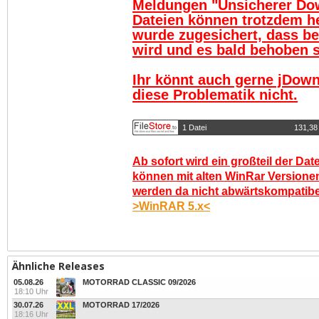
Meldungen "Unsicherer Do
Dateien können trotzdem h
wurde zugesichert, dass be
wird und es bald behoben se
Ihr könnt auch gerne jDown
diese Problematik nicht.
1 Datei
131,38
Ab sofort wird ein großteil der Dat
können mit alten WinRar Versionen
werden da nicht abwärtskompatibel.
>WinRAR 5.x<
Ähnliche Releases
05.08.26
MOTORRAD CLASSIC 09/2026
18:10 Uhr
30.07.26
MOTORRAD 17/2026
18:16 Uhr