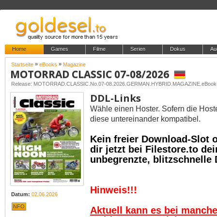
Home
Games
Filme
Serien
Dokus
Au
»
»
Startseite
eBooks
Magazine
MOTORRAD CLASSIC 07-08/2026
Release: MOTORRAD.CLASSIC.No.07-08.2026.GERMAN.HYBRID.MAGAZINE.eBoo
DDL-Links
Wähle einen Hoster. Sofern die Host
diese untereinander kompatibel.
Kein freier Download-Slot
dir jetzt bei Filestore.to 
unbegrenzte, blitzschnelle
Hinweis!!!
Datum:
02.06.2026
NFO
Aktuell kann es bei manch