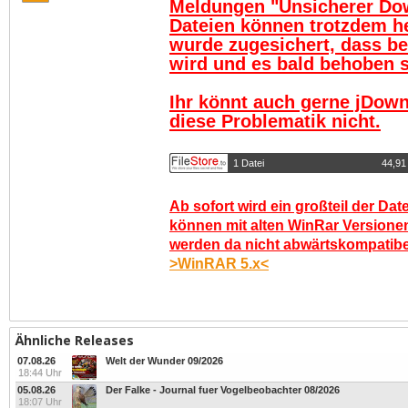
Meldungen "Unsicherer Do
Dateien können trotzdem h
wurde zugesichert, dass be
wird und es bald behoben se
Ihr könnt auch gerne jDown
diese Problematik nicht.
1 Datei
44,91
Ab sofort wird ein großteil der Dat
können mit alten WinRar Versionen
werden da nicht abwärtskompatibel.
>WinRAR 5.x<
Ähnliche Releases
07.08.26
Welt der Wunder 09/2026
18:44 Uhr
05.08.26
Der Falke - Journal fuer Vogelbeobachter 08/2026
18:07 Uhr