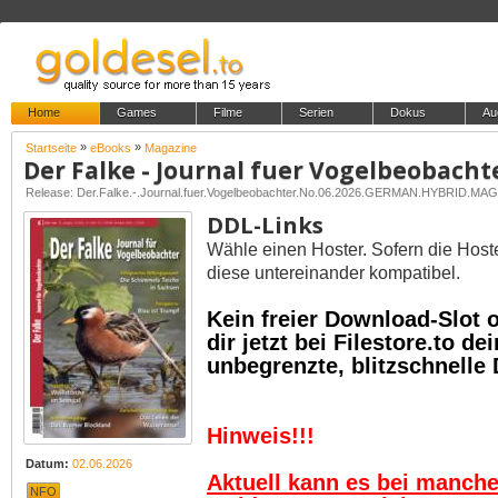
Home
Games
Filme
Serien
Dokus
Au
»
»
Startseite
eBooks
Magazine
Der Falke - Journal fuer Vogelbeobacht
Release: Der.Falke.-.Journal.fuer.Vogelbeobachter.No.06.2026.GERMAN.HYBRID.
DDL-Links
Wähle einen Hoster. Sofern die Host
diese untereinander kompatibel.
Kein freier Download-Slot
dir jetzt bei Filestore.to 
unbegrenzte, blitzschnelle
Hinweis!!!
Datum:
02.06.2026
Aktuell kann es bei manch
NFO