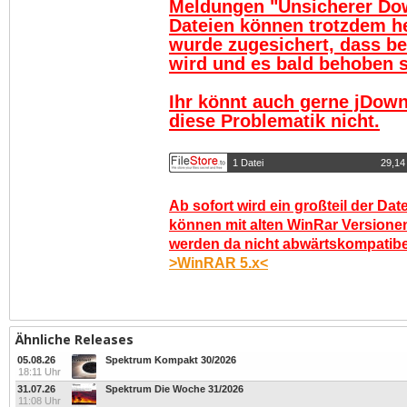
Meldungen "Unsicherer Do
Dateien können trotzdem h
wurde zugesichert, dass be
wird und es bald behoben se
Ihr könnt auch gerne jDown
diese Problematik nicht.
1 Datei
29,14
Ab sofort wird ein großteil der Dat
können mit alten WinRar Versionen
werden da nicht abwärtskompatibel.
>WinRAR 5.x<
Ähnliche Releases
05.08.26
Spektrum Kompakt 30/2026
18:11 Uhr
31.07.26
Spektrum Die Woche 31/2026
11:08 Uhr