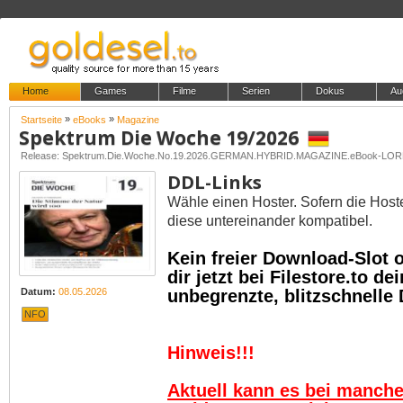
Home
Games
Filme
Serien
Dokus
Au
»
»
Startseite
eBooks
Magazine
Spektrum Die Woche 19/2026
Release: Spektrum.Die.Woche.No.19.2026.GERMAN.HYBRID.MAGAZINE.eBook-LO
DDL-Links
Wähle einen Hoster. Sofern die Host
diese untereinander kompatibel.
Kein freier Download-Slot
dir jetzt bei Filestore.to 
unbegrenzte, blitzschnelle
Datum:
08.05.2026
NFO
Hinweis!!!
Aktuell kann es bei manch