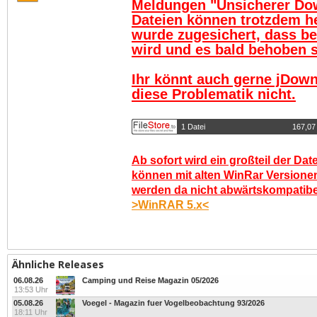
Meldungen "Unsicherer Do
Dateien können trotzdem h
wurde zugesichert, dass be
wird und es bald behoben se
Ihr könnt auch gerne jDown
diese Problematik nicht.
1 Datei
167,07
Ab sofort wird ein großteil der Dat
können mit alten WinRar Versionen
werden da nicht abwärtskompatibel.
>WinRAR 5.x<
Ähnliche Releases
06.08.26
Camping und Reise Magazin 05/2026
13:53 Uhr
05.08.26
Voegel - Magazin fuer Vogelbeobachtung 93/2026
18:11 Uhr