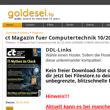
Home
Games
Filme
Serien
Dokus
Au
»
»
Startseite
eBooks
Magazine
ct Magazin fuer Computertechnik 10/2
Release: ct.Magazin.fuer.Computertechnik.No.10.2026.GERMAN.HYBRID.MAGAZIN
DDL-Links
Wähle einen Hoster. Sofern die Host
diese untereinander kompatibel.
Kein freier Download-Slot
dir jetzt bei Filestore.to 
unbegrenzte, blitzschnelle
Hinweis!!!
Datum:
06.05.2026
Aktuell kann es bei manch
NFO