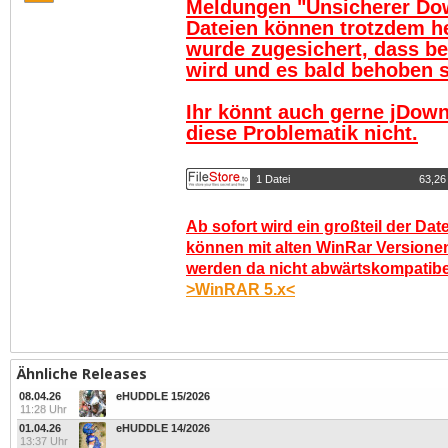
Meldungen "Unsicherer Do
Dateien können trotzdem h
wurde zugesichert, dass be
wird und es bald behoben se
Ihr könnt auch gerne jDown
diese Problematik nicht.
1 Datei
63,26
Ab sofort wird ein großteil der Dat
können mit alten WinRar Versionen
werden da nicht abwärtskompatibel.
>WinRAR 5.x<
Ähnliche Releases
08.04.26
eHUDDLE 15/2026
11:28 Uhr
01.04.26
eHUDDLE 14/2026
13:37 Uhr