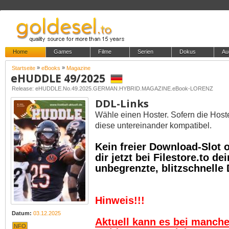
Home
Games
Filme
Serien
Dokus
Au
»
»
Startseite
eBooks
Magazine
eHUDDLE 49/2025
Release: eHUDDLE.No.49.2025.GERMAN.HYBRID.MAGAZINE.eBook-LORENZ
DDL-Links
Wähle einen Hoster. Sofern die Host
diese untereinander kompatibel.
Kein freier Download-Slot
dir jetzt bei Filestore.to 
unbegrenzte, blitzschnelle
Hinweis!!!
Datum:
03.12.2025
Aktuell kann es bei manch
NFO