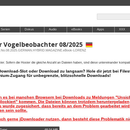
Serien
Dokus
Audio
eBooks
Apps
XXX
er Vogelbeobachter 08/2025
achter.No.08.2025.GERMAN.HYBRID.MAGAZINE.eBook-LORENZ
er. Sofern die Hoster die gleiche Anzahl an Dateien haben, sind diese untereinander kompati
 Download-Slot oder Download zu langsam? Hole dir jetzt bei Files
mium-Zugang für unbegrenzte, blitzschnelle Downloads!
nn es bei manchen Browsern bei Downloads zu Meldungen "Unsic
lockiert" kommen. Die Dateien können trotzdem heruntergeladen
 wurde zugesichert, dass bereits an dem Problem gearbeitet wir
n sein sollte.
uch gerne jDownloader nutzen, dann besteht diese Problematik ni
Datei
48,04 MB