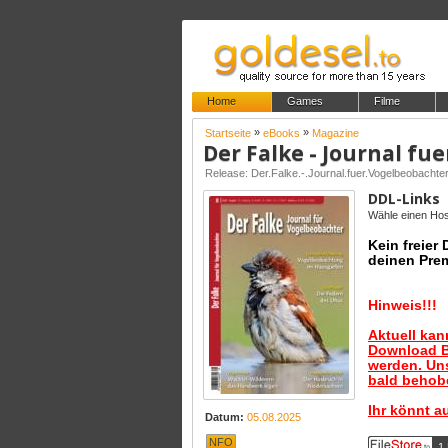
Home
Games
Filme
»
»
Startseite
eBooks
Magazine
Der Falke - Journal fu
Release: Der.Falke.-.Journal.fuer.Vogelbeob
DDL-Links
Wähle einen Host
Kein freier
deinen Pre
Hinweis!!!
Aktuell ka
Download B
werden. Uns
bald behobe
Ihr könnt a
Datum:
05.08.2025
NFO
1 