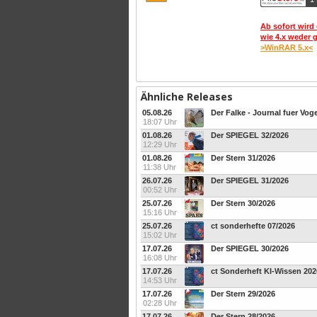
Ab sofort wird 
wie 4.x weder 
>WinRAR 5.x<
Ähnliche Releases
05.08.26
Der Falke - Journal fuer Vog
18:07 Uhr
01.08.26
Der SPIEGEL 32/2026
12:29 Uhr
01.08.26
Der Stern 31/2026
11:38 Uhr
26.07.26
Der SPIEGEL 31/2026
00:52 Uhr
25.07.26
Der Stern 30/2026
15:16 Uhr
25.07.26
ct sonderhefte 07/2026
15:02 Uhr
17.07.26
Der SPIEGEL 30/2026
16:08 Uhr
17.07.26
ct Sonderheft KI-Wissen 202
14:53 Uhr
17.07.26
Der Stern 29/2026
02:28 Uhr
17.07.26
Der Stern 28/2026