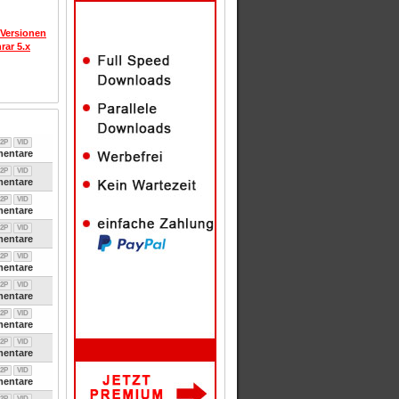
 Versionen
rar 5.x
2P
VID
entare
2P
VID
entare
2P
VID
entare
2P
VID
entare
2P
VID
entare
2P
VID
entare
2P
VID
entare
2P
VID
entare
2P
VID
entare
2P
VID