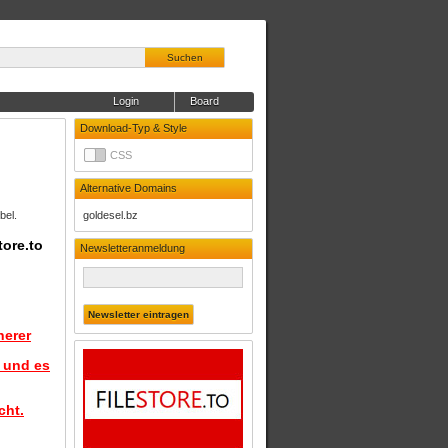
Suchen
Login
Board
Download-Typ & Style
CSS
Alternative Domains
bel.
goldesel.bz
tore.to
Newsletteranmeldung
herer
d und es
cht.