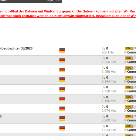
ein großteil der Dateien mit WinRar 5.x gepackt. Die Dateien können mit alten WinRar
geöffnet noch entpackt werden da nicht abwärtskompatibel. Installiert euch daher Win
elbeobachter 08/2026
0
/ 0
DDL
P
266 Hits
0
Komm
0
/ 0
DDL
P
1.566 Hits
0
Komm
0
/ 0
DDL
P
1.259 Hits
0
Komm
0
/ 0
DDL
P
2.144 Hits
0
Komm
0
/ 0
DDL
P
1.728 Hits
0
Komm
0
/ 0
DDL
P
1.166 Hits
0
Komm
0
/ 0
DDL
P
2.074 Hits
0
Komm
6
0
/ 0
DDL
P
2.209 Hits
0
Komm
0
/ 0
DDL
P
1.033 Hits
0
Komm
0
/ 0
DDL
P