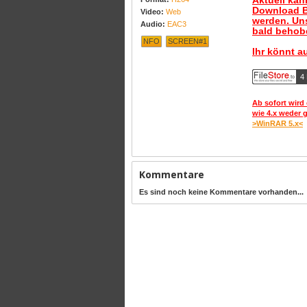
Aktuell ka
Download B
Video:
Web
werden. Uns
Audio:
EAC3
bald behobe
NFO
SCREEN#1
Ihr könnt a
4
Ab sofort wird 
wie 4.x weder 
>WinRAR 5.x<
Kommentare
Es sind noch keine Kommentare vorhanden...