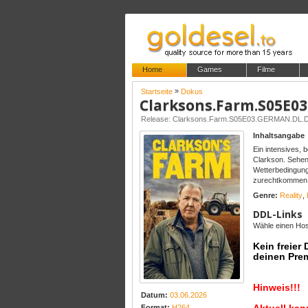
Home
Games
Filme
»
Startseite
Dokus
Release: Clarksons.Farm.S05E03.GERMAN.DL
Inhaltsangabe
Ein intensives,
Clarkson. Sehen
Wetterbedingung
zurechtkommen. 
Genre:
Reality
,
DDL-Links
Wähle einen Host
Kein freier
deinen Pre
Hinweis!!!
Datum:
03.06.2026
Format:
H264