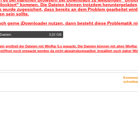
nn es bei manchen Browsern bei Downloads zu Meldungen "Unsic
lockiert" kommen. Die Dateien können trotzdem heruntergeladen
 wurde zugesichert, dass bereits an dem Problem gearbeitet wir
n sein sollte.
uch gerne jDownloader nutzen, dann besteht diese Problematik ni
 Dateien
3,02 GB
ein großteil der Dateien mit WinRar 5.x gepackt. Die Dateien können mit alten WinRar
geöffnet noch entpackt werden da nicht abwärtskompatibel. Installiert euch daher Win
Kommen
schreibe