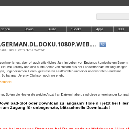
Serien
Dokus
Audio
eBooks
Apps
XXX
Clarksons.Farm.S05E03.GERMAN.DL.DOKU.1080P.WEB.H264-WAYNE
.DOKU.1080P.WEB.H264-WAYNE
 beschwerliches, aber oft auch glückliches Jahr im Leben von Englands komischstem Bauern
 Sie, wie Jeremy und eine bunte Schar von Helfern aus der Landwirtschaft, mit ungünstigen
en, ungehorsamen Tieren, gestressten Feldfrüchten und einer unerwarteten Pandemie
So hat man Jeremy Clarkson noch nie erlebt.
Komödie
er. Sofern die Hoster die gleiche Anzahl an Dateien haben, sind diese untereinander kompati
 Download-Slot oder Download zu langsam? Hole dir jetzt bei Files
mium-Zugang für unbegrenzte, blitzschnelle Downloads!