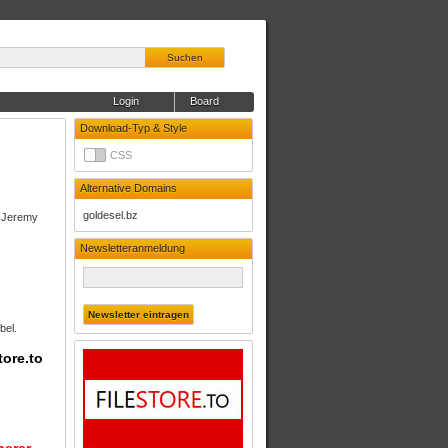
Suchen
Login
Board
Download-Typ & Style
CSS
Alternative Domains
goldesel.bz
: Jeremy
Newsletteranmeldung
bel.
tore.to