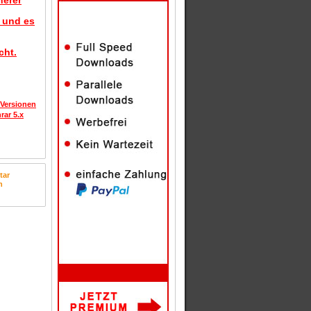
herer
d und es
cht.
 Versionen
rar 5.x
tar
n