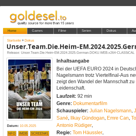
Home
Games
Filme
Serien
Dokus
Au
»
Startseite
Dokus
Release: Unser.Team.Die.Heim-EM.2024.2025.German.DOKU.WEB.x264-CLASSiCAL
Inhaltsangabe
Bei der UEFA EURO 2024 in Deutsch
Nagelsmann trotz Viertelfinal-Aus 
zeigt den Wandel der Mannschaft zu 
Leidenschaft.
Laufzeit:
92 min
Genre:
Dokumentarfilm
Schauspieler:
Julian Nagelsmann
,
Sané
,
Ilkay Gündogan
,
Emre Can
,
To
Antonio Rüdiger
,
Datum:
10.05.2025
Regie:
Tom Häussler
,
NFO
IMDB
SCREEN#1