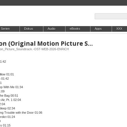
Serien
Dokus
Audio
eBooks
Apps
XXX
Rock Burwell - Obsession (Original Motion Picture Soundtrack)
tion_Picture_Soundtrack.-OST-WEB-2026-ENRiCH
1:42
llow 01:01
 01:42
31
ep With Me 01:34
:09
the Bag 00:51
 Air, Pt. 1 02:04
2:04
Sleep 02:34
ing Trouble with the Door 01:06
rdict 01:24
9
ss 01:15