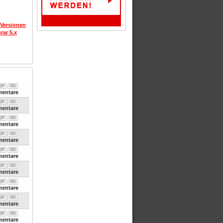
 Versionen
rar 5.x
2P
VID
entare
2P
VID
entare
2P
VID
entare
2P
VID
entare
2P
VID
entare
2P
VID
entare
2P
VID
entare
2P
VID
entare
2P
VID
entare