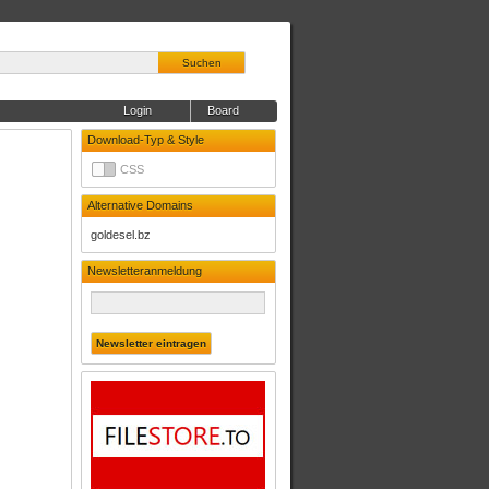
Suchen
Login
Board
Download-Typ & Style
CSS
Alternative Domains
goldesel.bz
Newsletteranmeldung