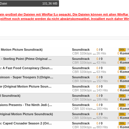
Datei
101,36 MB
ein großteil der Dateien mit WinRar 5.x gepackt. Die Dateien können mit alten WinRar
geöffnet noch entpackt werden da nicht abwärtskompatibel. Installiert euch daher Win
l Motion Picture Soundtrack)
Soundtrack
0
/ 0
DDL
P
CBR 320kbps 44.1kHz Stere
26 Hits
0
Komm
Jaco Caraco and Tyler Hilton - Sterling Point (Prime Original Series Score)
Soundtrack
0
/ 0
DDL
P
CBR 320kbps 44.1kHz Joint
43 Hits
0
Komm
Amy McKnight - Big Chicken: A Fast Food Conspiracy (Soundtrack from
Soundtrack
0
/ 0
DDL
P
CBR 320kbps 44.1kHz Joint
63 Hits
0
Komm
Leo Birenberg And Zach Robinson - Super Troopers 3 (Original Motion Picture Soundtrack
Soundtrack
0
/ 0
DDL
P
CBR 320kbps 44.1kHz Joint
152 Hits
0
Komm
Dan Deacon - Time And Water (Original Motion Picture Soundtrack)
Soundtrack
0
/ 0
DDL
P
CBR 320kbps 44.1kHz Joint
143 Hits
0
Komm
al Soundtrack)
Soundtrack
0
/ 0
DDL
P
CBR 320kbps 44.1kHz Joint
186 Hits
0
Komm
Nobuko Toda - Star Wars: Visions Presents - The Ninth Jedi (Original Soundtrack)
Soundtrack
0
/ 0
DDL
P
CBR 320 kbps, 44.1khz
183 Hits
0
Komm
Original Motion Picture Soundtrack)
Soundtrack
0
/ 0
DDL
P
CBR 320kbps 44.1kHz Joint
825 Hits
0
Komm
Frederik Wiedmann - Batman: Caped Crusader Season 2 (Original Television
Soundtrack
0
/ 0
DDL
P
CBR 320kbps 44.1kHz Stere
883 Hits
0
Komm