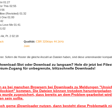
kki 01:27
or This 02:55
0:56
low (Revisited) 01:32
t One 01:00
:42
ou Love Me 01:41
01:02
 Air, Pt. 2 02:18
ack
Qualität:
CBR 320kbps 44.1kHz
Joint
er. Sofern die Hoster die gleiche Anzahl an Dateien haben, sind diese untereinander kompati
 Download-Slot oder Download zu langsam? Hole dir jetzt bei Files
mium-Zugang für unbegrenzte, blitzschnelle Downloads!
nn es bei manchen Browsern bei Downloads zu Meldungen "Unsic
lockiert" kommen. Die Dateien können trotzdem heruntergeladen
 wurde zugesichert, dass bereits an dem Problem gearbeitet wir
n sein sollte.
uch gerne jDownloader nutzen, dann besteht diese Problematik ni