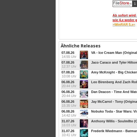
1 
Ab sofort wird 
wie 4.x weder 
>WinRAR 5.x<
Ähnliche Releases
07.08.26
VA - Ice Cream Man (Origina
14:55 Uhr
07.08.26
12:37 Uhr
07.08.26
10:08 Uhr
06.08.26
20:44 Uhr
06.08.26
20:44 Uhr
06.08.26
Jay McCarrol - Tony (Origin
15:35 Uhr
06.08.26
14:42 Uhr
31.07.26
Anthony Willis - Soulm8te (
16:03 Uhr
31.07.26
10:41 Uhr