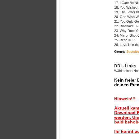
17. I Cant Be Ni
18. You Wished f
19. The Letter 0
20. One Wish Wil
21. You Only Ge
22. Billionaire 02
23. Why Dont Y
24. Mirror Shot 
25. Bear 01:55
26. Love is in the
Genre:
Soundtr
DDL-Links
Wähle einen Host
Kein freier
deinen Pre
Hinweis!!!
Aktuell ka
Download B
werden. Uns
bald behobe
Ihr könnt a