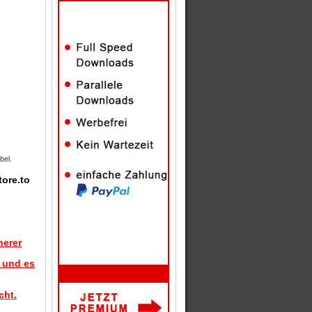
bel.
tore.to
herer
d und es
cht.