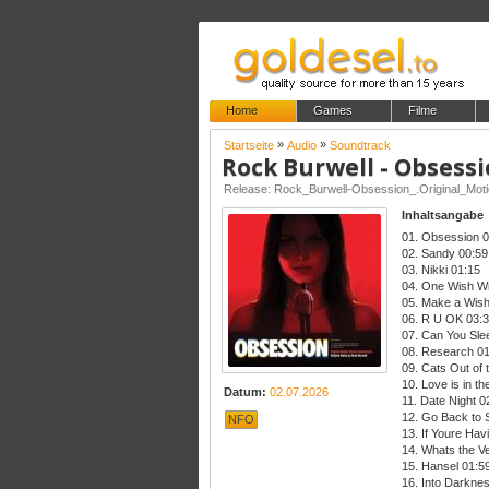
Home
Games
Filme
»
»
Startseite
Audio
Soundtrack
Release: Rock_Burwell-Obsession_.Original_Mo
Inhaltsangabe
01. Obsession 0
02. Sandy 00:59
03. Nikki 01:15
04. One Wish Wi
05. Make a Wish
06. R U OK 03:
07. Can You Sle
08. Research 01
09. Cats Out of 
10. Love is in the
Datum:
02.07.2026
11. Date Night 0
12. Go Back to 
NFO
13. If Youre Hav
14. Whats the Ve
15. Hansel 01:5
16. Into Darkne