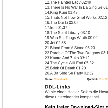
12.The Painted Lady 02:49
13.There Is No War In Ba Sing Se 01
14.King Kuei 01:49
15.Thats Not How Grief Works 02:12
16.The Dai Li 03:08
17.Iroh 01:37
18.The Spirit Library 03:10
19.Wan Shi Tongs Wrath 09:02
20.Jet 02:38
21.Blood From A Stone 03:20
22.Parable Of The Two Dragons 03:
23.Katara And Zuko 03:12
24.The Cycle Will End 05:32
25.Brink Of Death 01:20
26.A Ba Sing Se Party 01:32
Genre:
Soundtrack
Qualität:
CBR 32
DDL-Links
Wähle einen Hoster. Sofern die Host
diese untereinander kompatibel.
Kein freier Download-Slot