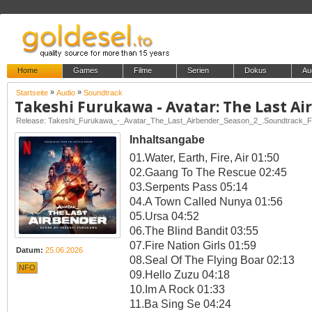
Home
Games
Filme
Serien
Dokus
Au
»
»
Startseite
Audio
Soundtrack
Inhaltsangabe
01.Water, Earth, Fire, Air 01:50
02.Gaang To The Rescue 02:45
03.Serpents Pass 05:14
04.A Town Called Nunya 01:56
05.Ursa 04:52
06.The Blind Bandit 03:55
07.Fire Nation Girls 01:59
Datum:
25.06.2026
08.Seal Of The Flying Boar 02:13
NFO
09.Hello Zuzu 04:18
10.Im A Rock 01:33
11.Ba Sing Se 04:24