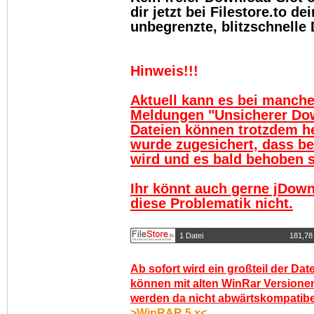
dir jetzt bei Filestore.to 
unbegrenzte, blitzschnelle
Hinweis!!!
Aktuell kann es bei manch
Meldungen "Unsicherer Do
Dateien können trotzdem h
wurde zugesichert, dass be
wird und es bald behoben se
Ihr könnt auch gerne jDown
diese Problematik nicht.
1 Datei
181,78
Ab sofort wird ein großteil der Dat
können mit alten WinRar Versionen
werden da nicht abwärtskompatibel.
>WinRAR 5.x<