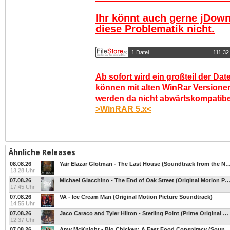
Ihr könnt auch gerne jDown
diese Problematik nicht.
1 Datei
111,3
Ab sofort wird ein großteil der Dat
können mit alten WinRar Versionen
werden da nicht abwärtskompatibel.
>WinRAR 5.x<
Ähnliche Releases
08.08.26
Yair Elazar Glotman - The Last House (Soundtrack from the 
13:28 Uhr
07.08.26
Michael Giacchino - The End of Oak Street (Original Motion Picture Sou
17:45 Uhr
07.08.26
VA - Ice Cream Man (Original Motion Picture Soundtrack)
14:55 Uhr
07.08.26
Jaco Caraco and Tyler Hilton - Sterling Point (Prime Original Series Score)
12:37 Uhr
07.08.26
Amy McKnight - Big Chicken: A Fast Food Conspiracy (Soundtra