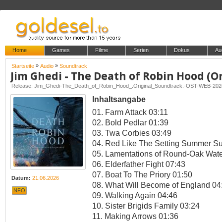
Home
Games
Filme
Serien
Dokus
Au
»
»
Startseite
Audio
Soundtrack
Release: Jim_Ghedi-The_Death_of_Robin_Hood_.Original_Soundtrack.-OST-WEB-20
Inhaltsangabe
01. Farm Attack 03:11
02. Bold Pedlar 01:39
03. Twa Corbies 03:49
04. Red Like The Setting Summer S
05. Lamentations of Round-Oak Wate
06. Elderfather Fight 07:43
07. Boat To The Priory 01:50
Datum:
21.06.2026
08. What Will Become of England 04
NFO
09. Walking Again 04:46
10. Sister Brigids Family 03:24
11. Making Arrows 01:36