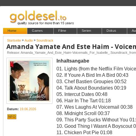
Home
Games
Filme
Serien
Dokus
Au
»
»
Startseite
Audio
Soundtrack
Inhaltsangabe
01. Lights (from the Netflix Film Voic
02. If Youre A Bird Im A Bird 00:43
03. Chef Bastien Groupies 00:52
04. Talk About Boundaries 00:19
05. Intercut Dates 00:48
06. Hair In The Tart 01:18
07. Wes Laughs At Voicemail 00:38
Datum:
19.06.2026
08. Midnight Scroll 00:37
NFO
09. This Party Sucks Without You 01
10. Good Thing I Wasnt A Boyscout 
11. Chicken Pot Pie 01:08