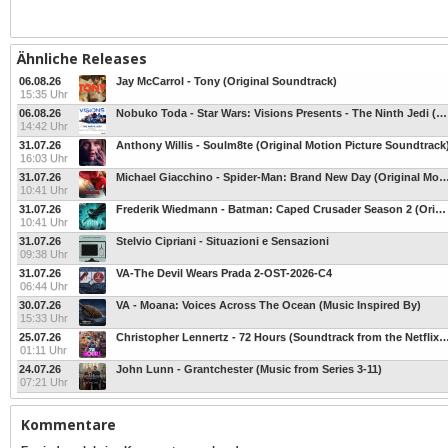
Ähnliche Releases
06.08.26
Jay McCarrol - Tony (Original Soundtrack)
15:35 Uhr
06.08.26
Nobuko Toda - Star Wars: Visions Presents - The Ninth Jedi (Original Soundtrack)
14:42 Uhr
31.07.26
Anthony Willis - Soulm8te (Original Motion Picture Soundtrack
16:03 Uhr
31.07.26
Michael Giacchino - Spider-Man: Brand New Day (Original Mo
10:41 Uhr
31.07.26
Frederik Wiedmann - Batman: Caped Crusader Season 2 (Original Television
10:41 Uhr
31.07.26
Stelvio Cipriani - Situazioni e Sensazioni
09:38 Uhr
31.07.26
VA-The Devil Wears Prada 2-OST-2026-C4
06:44 Uhr
30.07.26
VA - Moana: Voices Across The Ocean (Music Inspired By)
15:33 Uhr
25.07.26
Christopher Lennertz - 72 Hours (Soundtrack from the N
01:11 Uhr
24.07.26
John Lunn - Grantchester (Music from Series 3-11)
07:21 Uhr
Kommentare