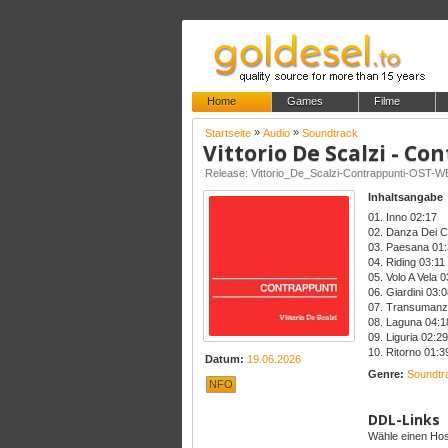
Home
Games
Filme
»
»
Startseite
Audio
Soundtrack
Vittorio De Scalzi - Co
Release: Vittorio_De_Scalzi-Contrappunti-OST
Inhaltsangabe
01. Inno 02:17
02. Danza Dei Co
03. Paesana 01
04. Riding 03:11
05. Volo A Vela 
06. Giardini 03:
07. Transumanz
08. Laguna 04:1
09. Liguria 02:29
10. Ritorno 01:3
Datum:
19.06.2026
Genre:
Soundtr
NFO
DDL-Links
Wähle einen Host