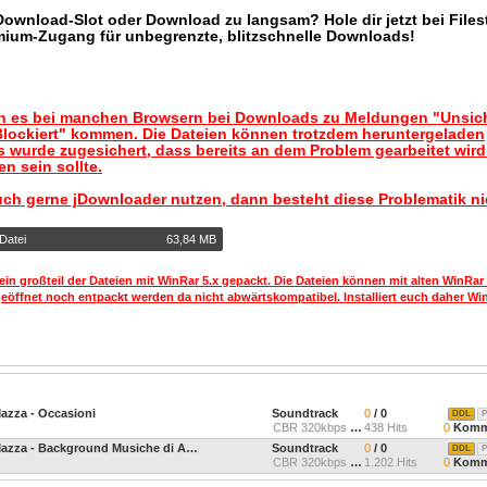
 Download-Slot oder Download zu langsam? Hole dir jetzt bei Files
mium-Zugang für unbegrenzte, blitzschnelle Downloads!
nn es bei manchen Browsern bei Downloads zu Meldungen "Unsic
lockiert" kommen. Die Dateien können trotzdem heruntergeladen
 wurde zugesichert, dass bereits an dem Problem gearbeitet wir
n sein sollte.
uch gerne jDownloader nutzen, dann besteht diese Problematik ni
Datei
63,84 MB
ein großteil der Dateien mit WinRar 5.x gepackt. Die Dateien können mit alten WinRar
geöffnet noch entpackt werden da nicht abwärtskompatibel. Installiert euch daher Win
Mazza - Occasioni
Soundtrack
0
/ 0
DDL
P
CBR 320kbps 44.1kHz Joint
438 Hits
0
Komm
Vittorio De Scalzi & Gianni Mazza - Background Musiche di Atmosfera
Soundtrack
0
/ 0
DDL
P
CBR 320kbps 44.1kHz Joint
1.202 Hits
0
Komm