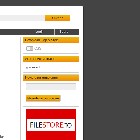
Suchen
Login
Board
Download-Typ & Style
CSS
Alternative Domains
goldesel.bz
Newsletteranmeldung
bel.