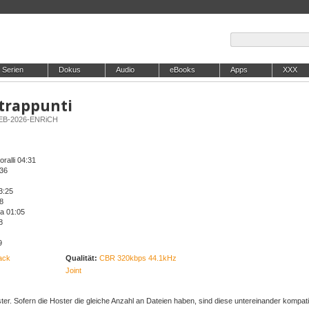
Serien
Dokus
Audio
eBooks
Apps
XXX
ntrappunti
-WEB-2026-ENRiCH
ralli 04:31
:36
03:25
08
a 01:05
8
9
ack
Qualität:
CBR 320kbps 44.1kHz
Joint
er. Sofern die Hoster die gleiche Anzahl an Dateien haben, sind diese untereinander kompati