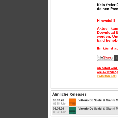
Kein freier
deinen Pre
Hinweis!!!
Aktuell ka
Download B
werden. Uns
bald behobe
Ihr könnt a
1 
Ab sofort wird 
wie 4.x weder 
>WinRAR 5.x<
Ähnliche Releases
18.07.26
Vittorio De Scalzi & Gianni 
06:54 Uhr
08.05.26
03:48 Uhr