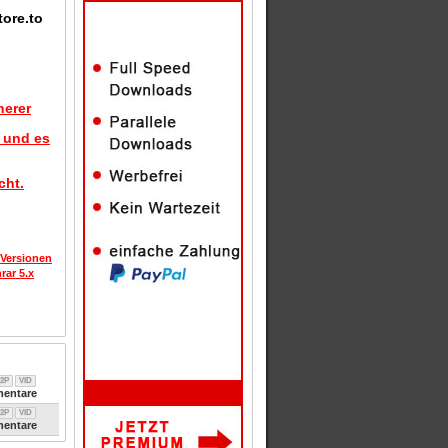
tore.to
herer
d und es
cht.
 Versionen
rar 5.x
2P
VID
entare
2P
VID
entare