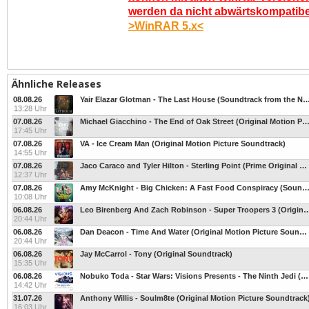
werden da nicht abwärtskompatibel.
>WinRAR 5.x<
Ähnliche Releases
08.08.26
Yair Elazar Glotman - The Last House (Soundtrack from the 
13:28 Uhr
07.08.26
Michael Giacchino - The End of Oak Street (Original Motion Picture Sou
17:45 Uhr
07.08.26
VA - Ice Cream Man (Original Motion Picture Soundtrack)
14:55 Uhr
07.08.26
Jaco Caraco and Tyler Hilton - Sterling Point (Prime Original Series Score)
12:37 Uhr
07.08.26
Amy McKnight - Big Chicken: A Fast Food Conspiracy (Soundtra
10:08 Uhr
06.08.26
Leo Birenberg And Zach Robinson - Super Troopers 3 (Original M
20:44 Uhr
06.08.26
Dan Deacon - Time And Water (Original Motion Picture Soundtrack)
20:44 Uhr
06.08.26
Jay McCarrol - Tony (Original Soundtrack)
15:35 Uhr
06.08.26
Nobuko Toda - Star Wars: Visions Presents - The Ninth Jedi (Original Soundtrack)
14:42 Uhr
31.07.26
Anthony Willis - Soulm8te (Original Motion Picture Soundtrack
16:03 Uhr