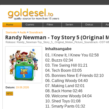
Home
Games
Filme
Serien
Dokus
Au
»
»
Startseite
Audio
Soundtrack
Release: Randy_Newman-Toy_Story_5_.Original_Motion_Picture_Soundtrack.-OST-
Inhaltsangabe
01. I Knew It, I Knew You 02:58
02. Buzzs 02:34
03. Tire Swing Hill 01:21
04. Tech Boom 03:05
05. Bonnies New E-Friends 02:10
06. Calling Woody 04:40
07. Making Land 02:01
Datum:
19.06.2026
08. Back Home 02:46
NFO
09. Welcome Woody 04:04
10. Shed Toys 01:08
11. Smarty Pants 01:32