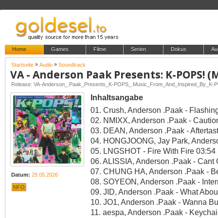
Home
Games
Filme
Serien
Dokus
Au
»
»
Startseite
Audio
Soundtrack
Inhaltsangabe
01. Crush, Anderson .Paak - Flashing
02. NMIXX, Anderson .Paak - Cautio
03. DEAN, Anderson .Paak - Aftertast
04. HONGJOONG, Jay Park, Anderson
05. LNGSHOT - Fire With Fire 03:54
06. ALISSIA, Anderson .Paak - Cant
07. CHUNG HA, Anderson .Paak - Be
Datum:
29.05.2026
08. SOYEON, Anderson .Paak - Inter
NFO
09. JID, Anderson .Paak - What Abou
10. JO1, Anderson .Paak - Wanna Bu
11. aespa, Anderson .Paak - Keychain