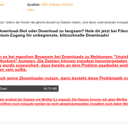
ack
Qualität:
CBR 320kbps 44.1kHz
Joint
er. Sofern die Hoster die gleiche Anzahl an Dateien haben, sind diese untereinander kompati
 Download-Slot oder Download zu langsam? Hole dir jetzt bei Files
mium-Zugang für unbegrenzte, blitzschnelle Downloads!
nn es bei manchen Browsern bei Downloads zu Meldungen "Unsic
lockiert" kommen. Die Dateien können trotzdem heruntergeladen
 wurde zugesichert, dass bereits an dem Problem gearbeitet wir
n sein sollte.
uch gerne jDownloader nutzen, dann besteht diese Problematik ni
Datei
94,74 MB
ein großteil der Dateien mit WinRar 5.x gepackt. Die Dateien können mit alten WinRar
geöffnet noch entpackt werden da nicht abwärtskompatibel. Installiert euch daher Win