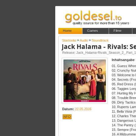
Home
Games
Filme
»
»
Startseite
Audio
Soundtrack
Jack Halama - Rivals: S
Release: Jack_Halama-Rivals_Season_2_.Part
Inhaltsangabe
01. Guess Whos 
02. Crunchy Nut
03. Welcome to 
04. Secrets (Fr
05. Red Dress (
06. Taggies Lon
07. Hurting My 
08. Trouble Bre
09. Dirty Tactic
10. Ruperts Lam
Datum:
22.05.2026
11. Bella Vista 
12. Charles The
NFO
13. Dangerous L
14. The Pantry 
15. Sempre (Fro
16. A Midsummer