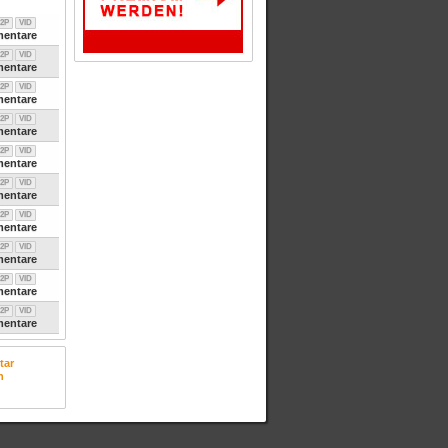
2P
VID
entare
2P
VID
entare
2P
VID
entare
2P
VID
entare
2P
VID
entare
2P
VID
entare
2P
VID
entare
2P
VID
entare
2P
VID
entare
2P
VID
entare
tar
n