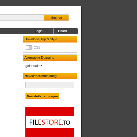
Suchen
Login
Board
Download-Typ & Style
CSS
Alternative Domains
goldesel.bz
Newsletteranmeldung