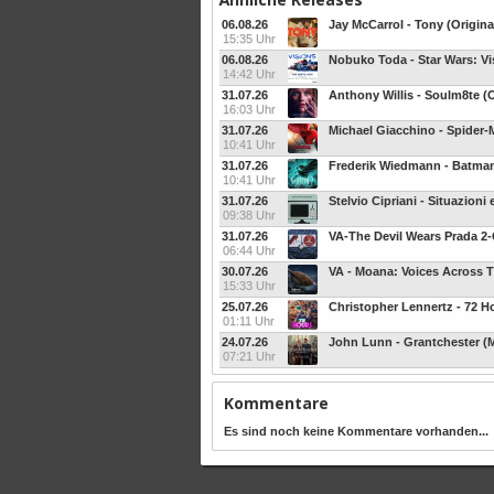
06.08.26
Jay McCarrol - Tony (Origin
15:35 Uhr
06.08.26
14:42 Uhr
31.07.26
Anthony Willis - Soulm8te (
16:03 Uhr
31.07.26
10:41 Uhr
31.07.26
10:41 Uhr
31.07.26
Stelvio Cipriani - Situazioni
09:38 Uhr
31.07.26
VA-The Devil Wears Prada 2
06:44 Uhr
30.07.26
VA - Moana: Voices Across T
15:33 Uhr
25.07.26
01:11 Uhr
24.07.26
John Lunn - Grantchester (M
07:21 Uhr
Kommentare
Es sind noch keine Kommentare vorhanden...