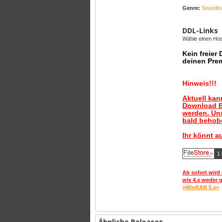
Genre:
Soundtr
DDL-Links
Wähle einen Host
Kein freier
deinen Pre
Hinweis!!!
Aktuell ka
Download B
werden. Uns
bald behobe
Ihr könnt a
1 
Ab sofort wird 
wie 4.x weder 
>WinRAR 5.x<
Ähnliche Releases