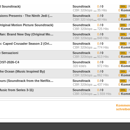
al Soundtrack)
Soundtrack
0
/ 0
DDL
P
CBR 320kbps 44.1kHz Joint
35 Hits
0
Komm
Nobuko Toda - Star Wars: Visions Presents - The Ninth Jedi (Original Soundtrack)
Soundtrack
0
/ 0
DDL
P
CBR 320 kbps, 44.1khz
48 Hits
0
Komm
Original Motion Picture Soundtrack)
Soundtrack
0
/ 0
DDL
P
CBR 320kbps 44.1kHz Joint
725 Hits
0
Komm
Michael Giacchino - Spider-Man: Brand New Day (Original Motion Picture S
Soundtrack
0
/ 0
DDL
P
CBR 320kbps 44.1kHz Stere
848 Hits
0
Komm
Frederik Wiedmann - Batman: Caped Crusader Season 2 (Original Television
Soundtrack
0
/ 0
DDL
P
CBR 320kbps 44.1kHz Stere
774 Hits
0
Komm
 e Sensazioni
Soundtrack
0
/ 0
DDL
P
CBR 320kbps 44.1kHz Joint
913 Hits
0
Komm
-OST-2026-C4
Soundtrack
0
/ 0
DDL
P
320 kbit/s
972 Hits
0
Komm
he Ocean (Music Inspired By)
Soundtrack
0
/ 0
DDL
P
CBR 320kbps 44.1kHz Joint
862 Hits
0
Komm
Christopher Lennertz - 72 Hours (Soundtrack from the Netflix Film)
Soundtrack
0
/ 0
DDL
P
CBR 320kbps 44.1kHz Joint
437 Hits
0
Komm
usic from Series 3-11)
Soundtrack
0
/ 0
DDL
P
CBR 320kbps 44.1kHz Joint
1.559 Hits
0
Komm
Kommen
schreibe