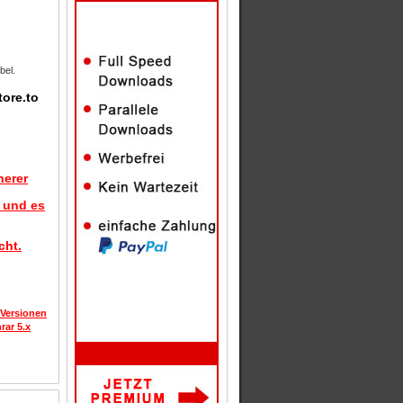
bel.
tore.to
herer
d und es
cht.
 Versionen
rar 5.x