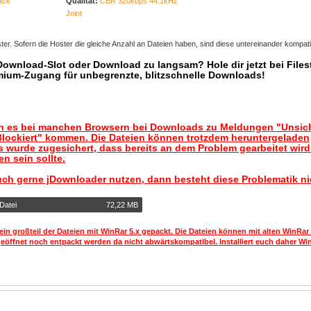
ack
Qualität:
CBR 320kbps 44.1kHz
Joint
er. Sofern die Hoster die gleiche Anzahl an Dateien haben, sind diese untereinander kompati
 Download-Slot oder Download zu langsam? Hole dir jetzt bei Files
mium-Zugang für unbegrenzte, blitzschnelle Downloads!
nn es bei manchen Browsern bei Downloads zu Meldungen "Unsic
lockiert" kommen. Die Dateien können trotzdem heruntergeladen
 wurde zugesichert, dass bereits an dem Problem gearbeitet wir
n sein sollte.
uch gerne jDownloader nutzen, dann besteht diese Problematik ni
Datei
72,22 MB
ein großteil der Dateien mit WinRar 5.x gepackt. Die Dateien können mit alten WinRar
geöffnet noch entpackt werden da nicht abwärtskompatibel. Installiert euch daher Win