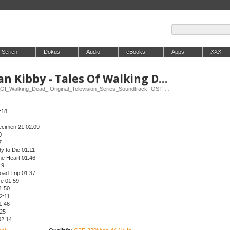
Serien
Dokus
Audio
eBooks
Apps
XXX
Daniel Wohl And Morgan Kibby - Tales Of Walking Dead (Original Television Series So
Release: Daniel_Wohl_And_Morgan_Kibby-Tales_Of_Walking_Dead_.Original_Television_Series_Soundtrack.-OST-WEB-2026-ENRiCH
:18
ecimen 21 02:09
0
7
y to Die 01:11
he Heart 01:46
19
oad Trip 01:37
se 01:59
1:50
2:11
1:46
:25
02:14