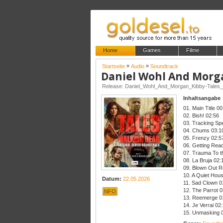
Home
Games
Filme
»
»
Startseite
Audio
Soundtrack
Inhaltsangabe
01. Main Title 00
02. Bish! 02:56
03. Tracking Sp
04. Chums 03:1
05. Frenzy 02:5
06. Getting Read
07. Trauma To t
08. La Bruja 02:
09. Blown Out R
10. A Quiet Hou
Datum:
22.05.2026
11. Sad Clown 0
12. The Parrot 0
NFO
13. Reemerge 0
14. Je Verrai 02
15. Unmasking 