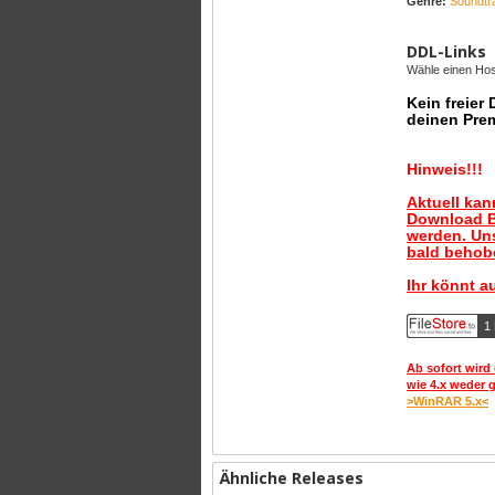
Genre:
Soundtr
DDL-Links
Wähle einen Host
Kein freier
deinen Pre
Hinweis!!!
Aktuell ka
Download B
werden. Uns
bald behobe
Ihr könnt a
1 
Ab sofort wird 
wie 4.x weder 
>WinRAR 5.x<
Ähnliche Releases