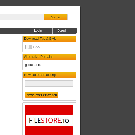
Suchen
Login
Board
Download-Typ & Style
CSS
Alternative Domains
goldesel.bz
Newsletteranmeldung