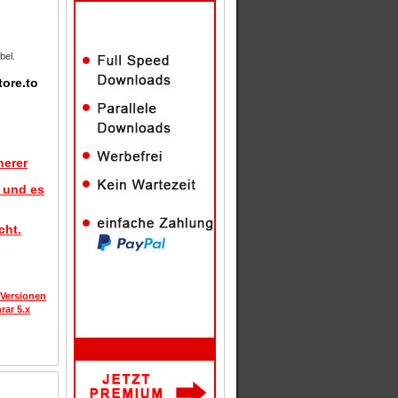
bel.
tore.to
herer
d und es
cht.
 Versionen
rar 5.x