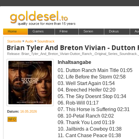
Home
Games
Filme
Serien
Dokus
Au
»
»
Startseite
Audio
Soundtrack
Inhaltsangabe
01. Dutton Ranch Main Title 01:05
02. Life Before the Storm 02:58
03. Well Start Again 01:54
04. Breeched Heifer 02:20
05. The Sky Doesnt Stop 01:34
06. Rob-Will 01:17
07. This Horse is Suffering 02:31
Datum:
16.05.2026
08. 10-Petal Ranch 02:02
NFO
09. Thank You Lord 01:19
10. Jailbirds a Cowboy 01:38
11. Cant Chase Peace 01:38