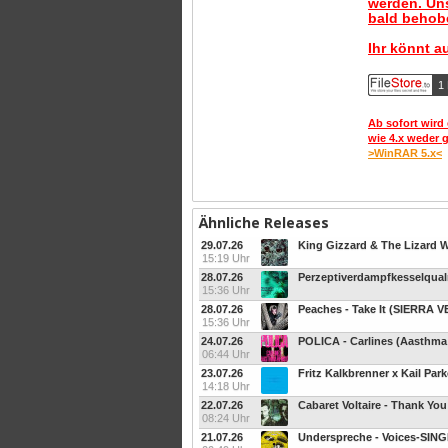
werden. Uns
bald behobe
Ihr könnt a
1 
Ab sofort wird 
wie 4.x weder 
>WinRAR 5.x<
Ähnliche Releases
29.07.26
King Gizzard & The Lizard Wi
15:19 Uhr
28.07.26
15:36 Uhr
28.07.26
Peaches - Take It (SIERRA V
15:36 Uhr
24.07.26
POLICA - Carlines (Aasthma
06:44 Uhr
23.07.26
Fritz Kalkbrenner x Kail Park
14:18 Uhr
22.07.26
Cabaret Voltaire - Thank Yo
08:24 Uhr
21.07.26
Underspreche - Voices-SIN