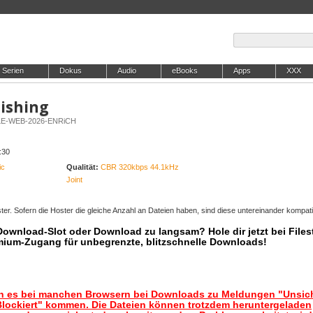
Serien
Dokus
Audio
eBooks
Apps
XXX
nishing
GLE-WEB-2026-ENRiCH
:30
ic
Qualität:
CBR 320kbps 44.1kHz
Joint
er. Sofern die Hoster die gleiche Anzahl an Dateien haben, sind diese untereinander kompati
 Download-Slot oder Download zu langsam? Hole dir jetzt bei Files
mium-Zugang für unbegrenzte, blitzschnelle Downloads!
nn es bei manchen Browsern bei Downloads zu Meldungen "Unsic
lockiert" kommen. Die Dateien können trotzdem heruntergeladen