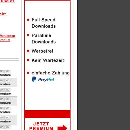
d und es
cht.
 Versionen
rar 5.x
2P
VID
entare
2P
VID
entare
2P
VID
entare
2P
VID
entare
2P
VID
entare
2P
VID
entare
2P
VID