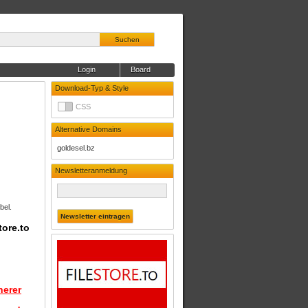
Suchen
Login
Board
Download-Typ & Style
CSS
Alternative Domains
goldesel.bz
Newsletteranmeldung
bel.
tore.to
herer