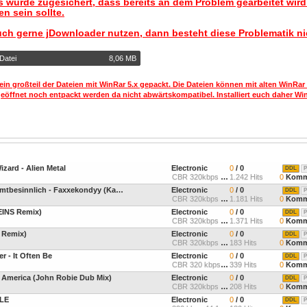
 wurde zugesichert, dass bereits an dem Problem gearbeitet wir
n sein sollte.
uch gerne jDownloader nutzen, dann besteht diese Problematik ni
Datei
8,06 MB
ein großteil der Dateien mit WinRar 5.x gepackt. Die Dateien können mit alten WinRar
geöffnet noch entpackt werden da nicht abwärtskompatibel. Installiert euch daher Win
zard - Alien Metal
Electronic
0
/ 0
DDL
P
CBR 320kbps 44.1kHz Joint
1.242 Hits
0
Komm
Perzeptiverdampfkesselqualmtbesinnlich - Faxxekondyy (Kan3da Remix)
Electronic
0
/ 0
DDL
P
CBR 320kbps 44.1kHz Stere
1.181 Hits
0
Komm
EINS Remix)
Electronic
0
/ 0
DDL
P
CBR 320kbps 44.1kHz Joint
1.371 Hits
0
Komm
 Remix)
Electronic
0
/ 0
DDL
P
CBR 320kbps 44.1kHz Joint
183 Hits
0
Komm
er - It Often Be
Electronic
0
/ 0
DDL
P
CBR 320 kbps, 44.1khz
339 Hits
0
Komm
u America (John Robie Dub Mix)
Electronic
0
/ 0
DDL
P
CBR 320kbps 44.1kHz Joint
208 Hits
0
Komm
GLE
Electronic
0
/ 0
DDL
P