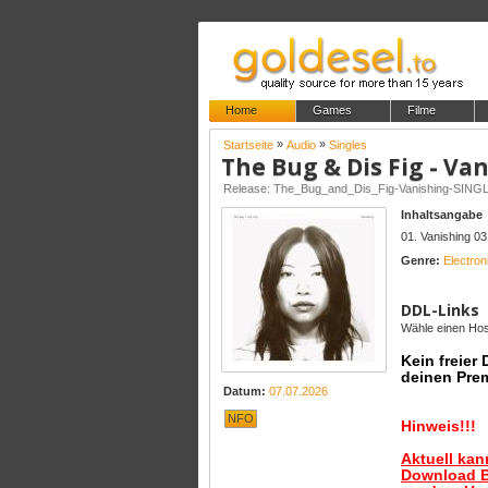
Home
Games
Filme
»
»
Startseite
Audio
Singles
The Bug & Dis Fig - Va
Release: The_Bug_and_Dis_Fig-Vanishing-SIN
Inhaltsangabe
01. Vanishing 03
Genre:
Electron
DDL-Links
Wähle einen Host
Kein freier
deinen Pre
Datum:
07.07.2026
NFO
Hinweis!!!
Aktuell ka
Download B