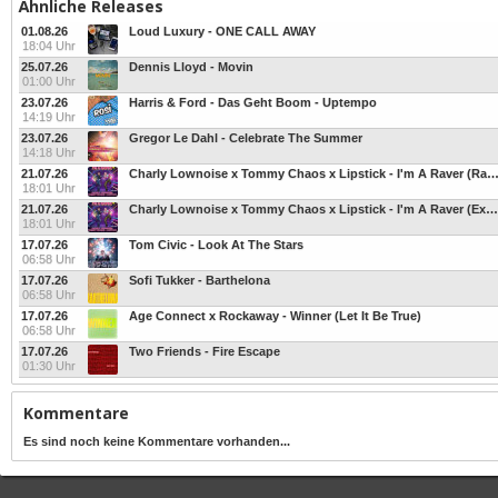
Ähnliche Releases
01.08.26
Loud Luxury - ONE CALL AWAY
18:04 Uhr
25.07.26
Dennis Lloyd - Movin
01:00 Uhr
23.07.26
Harris & Ford - Das Geht Boom - Uptempo
14:19 Uhr
23.07.26
Gregor Le Dahl - Celebrate The Summer
14:18 Uhr
21.07.26
Charly Lownoise x Tommy Chaos x Lipstick - I'm A Raver (Radi
18:01 Uhr
21.07.26
Charly Lownoise x Tommy Chaos x Lipstick - I'm A Raver (Extended Mix)
18:01 Uhr
17.07.26
Tom Civic - Look At The Stars
06:58 Uhr
17.07.26
Sofi Tukker - Barthelona
06:58 Uhr
17.07.26
Age Connect x Rockaway - Winner (Let It Be True)
06:58 Uhr
17.07.26
Two Friends - Fire Escape
01:30 Uhr
Kommentare
Es sind noch keine Kommentare vorhanden...