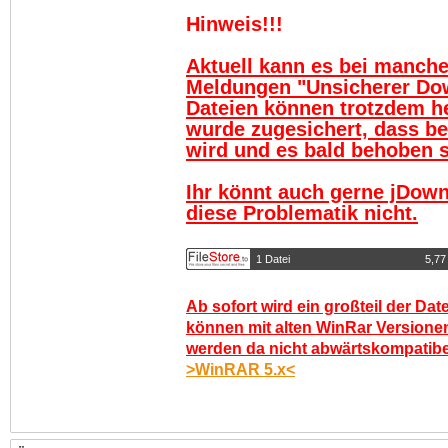
Hinweis!!!
Aktuell kann es bei manch
Meldungen "Unsicherer Do
Dateien können trotzdem h
wurde zugesichert, dass be
wird und es bald behoben se
Ihr könnt auch gerne jDown
diese Problematik nicht.
1 Datei
5,77
Ab sofort wird ein großteil der Dat
können mit alten WinRar Versionen
werden da nicht abwärtskompatibel.
>WinRAR 5.x<