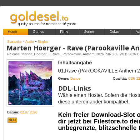
Home
Games
Filme
Serien
Dokus
Au
»
»
Startseite
Audio
Singles
Marten Hoerger - Rave (Parookaville A
Release: Marten_Hoerger_-_Rave_.Parookaville_Anthem_2026.-SINGLE-WEB-2026-
Inhaltsangabe
01.Rave (PAROOKAVILLE Anthem 20
Genre:
Dance
Qualität:
CBR 32
DDL-Links
Wähle einen Hoster. Sofern die Host
diese untereinander kompatibel.
Datum:
02.07.2026
Kein freier Download-Slot
dir jetzt bei Filestore.to 
NFO
unbegrenzte, blitzschnelle