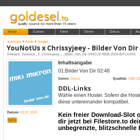
Home
Games
Filme
Serien
Dokus
Au
»
»
Startseite
Audio
Singles
YouNotUs x Chrissyjeey - Bilder Von Dir
Release: Younotus_X_Chrissyjeey_-_Bilder_Von_Dir-SINGLE-WEB-2026-BITCOINS
Inhaltsangabe
01.Bilder Von Dir 02:48
Genre:
Dance
Qualität:
CBR 32
DDL-Links
Wähle einen Hoster. Sofern die Host
diese untereinander kompatibel.
Datum:
02.07.2026
Kein freier Download-Slot
dir jetzt bei Filestore.to 
NFO
unbegrenzte, blitzschnelle