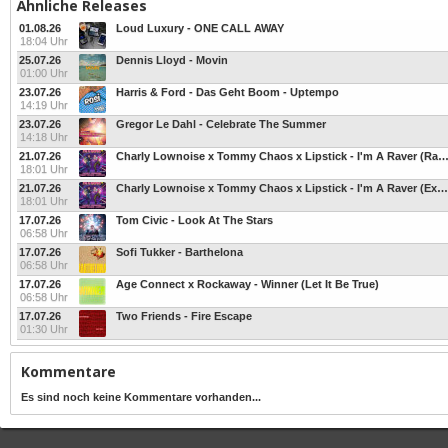
Ähnliche Releases
01.08.26
Loud Luxury - ONE CALL AWAY
18:04 Uhr
25.07.26
Dennis Lloyd - Movin
01:00 Uhr
23.07.26
Harris & Ford - Das Geht Boom - Uptempo
14:19 Uhr
23.07.26
Gregor Le Dahl - Celebrate The Summer
14:18 Uhr
21.07.26
Charly Lownoise x Tommy Chaos x Lipstick - I'm A Raver (Radi
18:01 Uhr
21.07.26
Charly Lownoise x Tommy Chaos x Lipstick - I'm A Raver (Extended Mix)
18:01 Uhr
17.07.26
Tom Civic - Look At The Stars
06:58 Uhr
17.07.26
Sofi Tukker - Barthelona
06:58 Uhr
17.07.26
Age Connect x Rockaway - Winner (Let It Be True)
06:58 Uhr
17.07.26
Two Friends - Fire Escape
01:30 Uhr
Kommentare
Es sind noch keine Kommentare vorhanden...