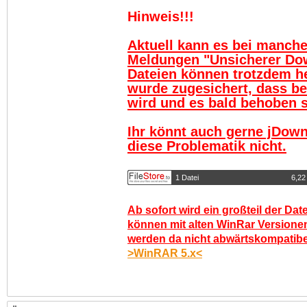
Hinweis!!!
Aktuell kann es bei manch
Meldungen "Unsicherer Do
Dateien können trotzdem h
wurde zugesichert, dass be
wird und es bald behoben se
Ihr könnt auch gerne jDown
diese Problematik nicht.
1 Datei
6,22
Ab sofort wird ein großteil der Dat
können mit alten WinRar Versionen
werden da nicht abwärtskompatibel.
>WinRAR 5.x<